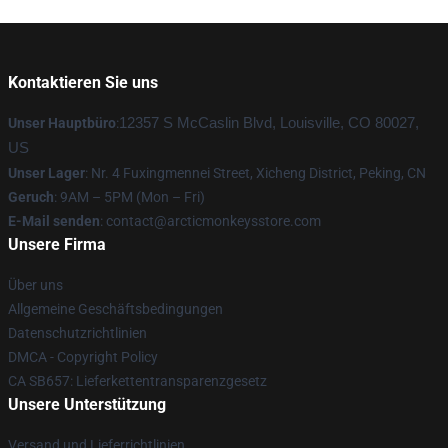
Kontaktieren Sie uns
Unser Hauptbüro
:
12357 S McCaslin Blvd, Louisville, CO 80027,
US
Unser Lager
: Nr. 4 Fuxingmennei Street, Xicheng District, Peking, CN
Geruch
: 9AM – 5PM (Mon – Fri)
E-Mail senden
: contact@arcticmonkeysstore.com
Unsere Firma
Über uns
Allgemeine Geschäftsbedingungen
Datenschutzrichtlinien
DMCA - Copyright Policy
CA SB657: Lieferkettentransparenzgesetz
Unsere Unterstützung
Versand und Lieferrichtlinien