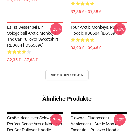
32,35 £ - 37,88 £
Es Ist Besser Sei Ein
Tour Arctic Monkeys, Pullover
-20%
-20%
Spiegelball Arctic Monkeys
Hoodie RB0604 [ID555973]
The Car Pullover Sweatshirt
RB0604 [ID555896]
33,93 £ - 39,46 £
32,35 £ - 37,88 £
MEHR ANZEIGEN
Ähnliche Produkte
Große Ideen Herr Schwartz
Clowns - Fluorescent
-20%
-20%
Perfect Sense Arctic Monkeys
Adolescent - Arctic Monkeys
Der Car Pullover Hoodie
Essential . Pullover Hoodie