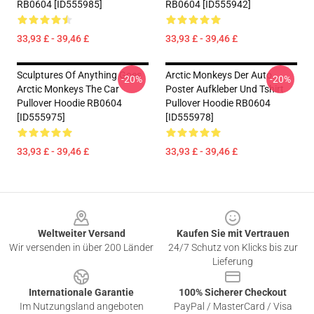
RB0604 [ID555985]
RB0604 [ID555942]
33,93 £ - 39,46 £
33,93 £ - 39,46 £
Sculptures Of Anything Goes
Arctic Monkeys Der Auto
-20%
-20%
Arctic Monkeys The Car
Poster Aufkleber Und Tshirt
Pullover Hoodie RB0604
Pullover Hoodie RB0604
[ID555975]
[ID555978]
33,93 £ - 39,46 £
33,93 £ - 39,46 £
Footer
Weltweiter Versand
Kaufen Sie mit Vertrauen
Wir versenden in über 200 Länder
24/7 Schutz von Klicks bis zur
Lieferung
Internationale Garantie
100% Sicherer Checkout
Im Nutzungsland angeboten
PayPal / MasterCard / Visa