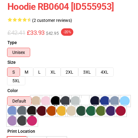
Hoodie RB0604 [ID555953]
(2 customer reviews)
£42.41
£33.93
-20%
$42.95
Type
Unisex
Size
S
M
L
XL
2XL
3XL
4XL
5XL
Color
Default
Print Location