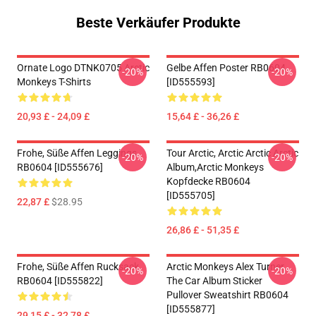
Beste Verkäufer Produkte
Ornate Logo DTNK0705 Arctic
Gelbe Affen Poster RB0604
-20%
-20%
Monkeys T-Shirts
[ID555593]
20,93 £ - 24,09 £
15,64 £ - 36,26 £
Frohe, Süße Affen Leggings
Tour Arctic, Arctic Arctic Arctic
-20%
-20%
RB0604 [ID555676]
Album,arctic Monkeys
Kopfdecke RB0604
[ID555705]
22,87 £
$28.95
26,86 £ - 51,35 £
Frohe, Süße Affen Rucksack
Arctic Monkeys Alex Turner
-20%
-20%
RB0604 [ID555822]
The Car Album Sticker
Pullover Sweatshirt RB0604
[ID555877]
29,15 £ - 32,78 £