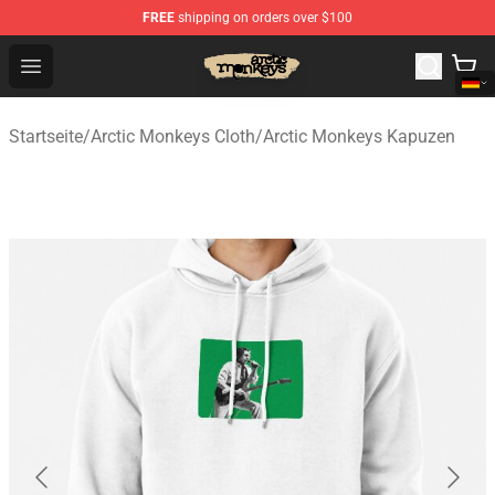
FREE
shipping on orders over $100
Arctic Monkeys Store - Official Arctic Monkeys Merchand
Open menu
Startseite
/
Arctic Monkeys Cloth
/
Arctic Monkeys Kapuzen