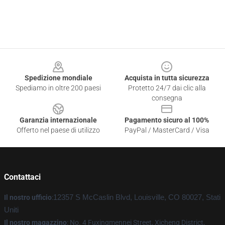
Footer
Spedizione mondiale
Acquista in tutta sicurezza
Spediamo in oltre 200 paesi
Protetto 24/7 dai clic alla
consegna
Garanzia internazionale
Pagamento sicuro al 100%
Offerto nel paese di utilizzo
PayPal / MasterCard / Visa
Contattaci
Il nostro ufficio
:
12357 S McCaslin Blvd, Louisville, CO 80027, Stati
Uniti
Il nostro magazzino
: No. 4 Fuxingmennei Street, Xicheng District,