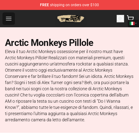
FREE
shipping on orders over $100
Arctic Monkeys Store - Official Arctic Monkeys Merchand
Open menu
Arctic Monkeys Pillole
Eleva il tuo Arctic Monkeys ossessione per il nostro must have
Arctic Monkeys Pillole! Realizzati con materiali premium, questi
cuscini aggiungeranno un'atmosfera rockstar a qualsiasi stanza.
Ottenere il vostro oggi esclusivamente al Arctic Monkeys
Conservare e far brillare il tuo fandom! Sei un idiota. Arctic Monkeys
fan? Sogni i testi di Alex Turner ogni sera? Beh, ora puoi portare la
band nei tuoi sogni con la nostra collezione di Arctic Monkeys
cuscini! Che tu voglia coccolarti con l'iconica copertina dell'album
AM o riposare la testa su un cuscino con testi di "Do I Wanna
Know?", abbiamo tutte le tue esigenze di fandom. Quindi, rilassati, e
ti presentiamo l'ultima aggiunta a qualsiasi Arctic Monkeys
arredamento camera da letto dell'amante.