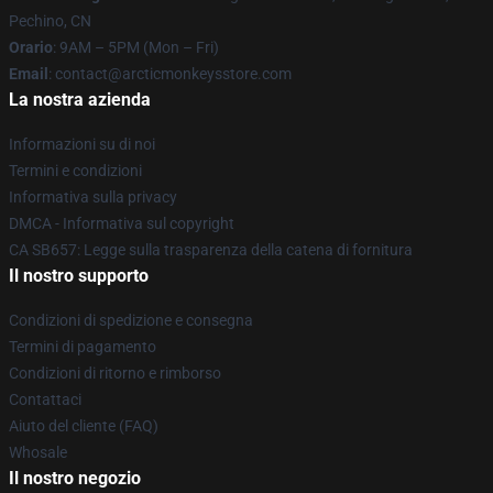
Pechino, CN
Orario
: 9AM – 5PM (Mon – Fri)
Email
: contact@arcticmonkeysstore.com
La nostra azienda
Informazioni su di noi
Termini e condizioni
Informativa sulla privacy
DMCA - Informativa sul copyright
CA SB657: Legge sulla trasparenza della catena di fornitura
Il nostro supporto
Condizioni di spedizione e consegna
Termini di pagamento
Condizioni di ritorno e rimborso
Contattaci
Aiuto del cliente (FAQ)
Whosale
Il nostro negozio