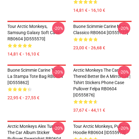
14,81 € - 16,10 €
Tour Arctic Monkeys,
Buone Scimmie Carine Mug
-20%
-20%
Samsung Galaxy Soft Case
Classico RB0604 [ID555777]
RB0604 [ID555570]
23,00 € - 26,68 €
14,81 € - 16,10 €
Buone Scimmie Carine Tutta
Arctic Monkeys The Car
-20%
-20%
La Stampa Tote Bag RB0604
Thered Better Be A Mirrorball |
[ID555862]
Tshirt Stickers Phone Case
Pullover Felpa RB0604
[ID555876]
22,95 € - 27,55 €
37,67 € - 44,11 €
Arctic Monkeys Alex Turner
Tour Arctic Monkeys, Pullover
-20%
-20%
The Car Album Sticker
Hoodie RB0604 [ID555973]
Pullover Sweatshirt RB0604