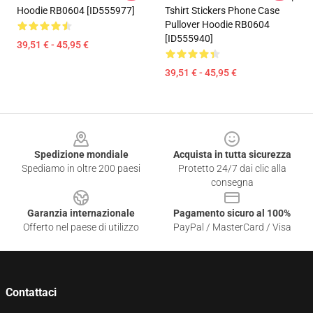
Hoodie RB0604 [ID555977]
Tshirt Stickers Phone Case
Pullover Hoodie RB0604
[ID555940]
39,51 € - 45,95 €
39,51 € - 45,95 €
Footer
Spedizione mondiale
Acquista in tutta sicurezza
Spediamo in oltre 200 paesi
Protetto 24/7 dai clic alla
consegna
Garanzia internazionale
Pagamento sicuro al 100%
Offerto nel paese di utilizzo
PayPal / MasterCard / Visa
Contattaci