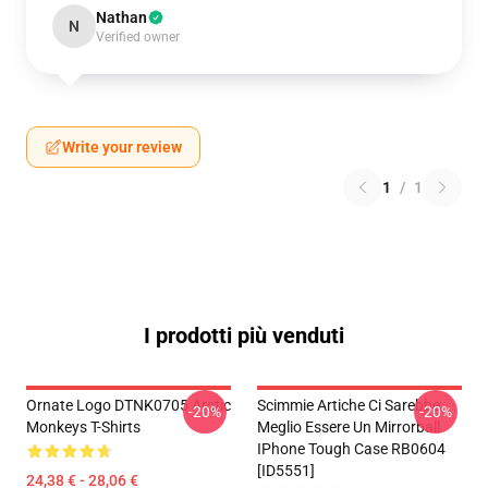
Nathan
N
Verified owner
Write your review
1
/
1
I prodotti più venduti
Ornate Logo DTNK0705 Arctic
Scimmie Artiche Ci Sarebbe
-20%
-20%
Monkeys T-Shirts
Meglio Essere Un Mirrorball
IPhone Tough Case RB0604
[ID5551]
24,38 € - 28,06 €