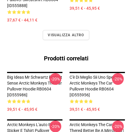
[ID555888]
39,51 € - 45,95 €
37,67 € - 44,11 €
VISUALIZZA ALTRO
Prodotti correlati
Big Ideas Mr Schwartz Perfect
C'è Di Meglio Sii Uno Specchio
-20%
-20%
Sense Arctic Monkeys The Car
Arctic Monkeys The Car
Pullover Hoodie RB0604
Pullover Hoodie RB0604
[ID555986]
[ID555956]
39,51 € - 45,95 €
39,51 € - 45,95 €
Arctic Monkeys L'auto Poster
Arctic Monkeys The Car
-20%
-20%
Sticker E Tshirt Pullover
Thered Better Be A Mirrorball |