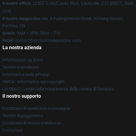
Il nostro ufficio
:
12357 S McCaslin Blvd, Louisville, CO 80027, Stati
Uniti
Il nostro magazzino
: No. 4 Fuxingmennei Street, Xicheng District,
Pechino, CN
Orario
: 9AM – 5PM (Mon – Fri)
Email
: contact@arcticmonkeysstore.com
La nostra azienda
Informazioni su di noi
Termini e condizioni
Informativa sulla privacy
DMCA - Informativa sul copyright
CA SB657: Legge sulla trasparenza della catena di fornitura
Il nostro supporto
Condizioni di spedizione e consegna
Termini di pagamento
Condizioni di ritorno e rimborso
Contattaci