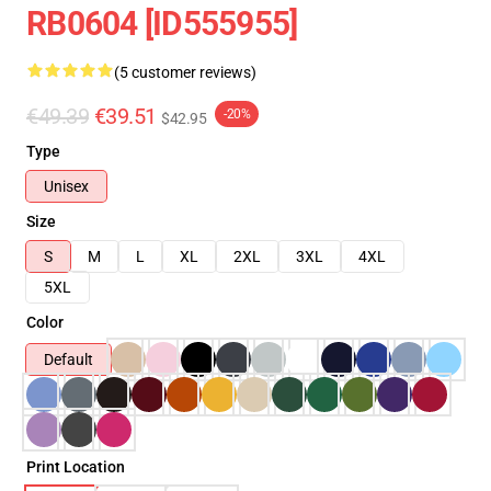
RB0604 [ID555955]
(5 customer reviews)
€49.39
€39.51
-20%
$42.95
Type
Unisex
Size
S
M
L
XL
2XL
3XL
4XL
5XL
Color
Default
Print Location