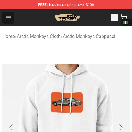
FREE
shipping on orders over $100
Arctic Monkeys Store - Official Arctic Monkeys Merchand
Open menu
Home
/
Arctic Monkeys Cloth
/
Arctic Monkeys Cappucci