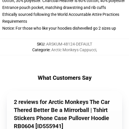
cotton, 30% polyester. Charcoal Heather is 60% cotton, 40% polyester
Entrance pouch pocket, matching drawstring and rib cuffs
Ethically sourced following the World Accountable Attire Practices
Requirements
Notice: For those who like your hoodies dishevelled go 2 sizes up
SKU
:
ARSKUM-48124-DEFAULT
Categorie
:
Arctic Monkeys Cappucci
,
What Customers Say
2 reviews for Arctic Monkeys The Car
Thered Better Be a Mirrorball | Tshirt
Stickers Phone Case Pullover Hoodie
RB0604 [ID555941]