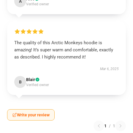
A
Verified owner
The quality of this Arctic Monkeys hoodie is
amazing! It’s super warm and comfortable, exactly
as described. I highly recommend it!
Mar 6, 2025
Blair
B
Verified owner
Write your review
1
/
1