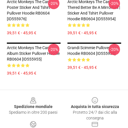
Arctic Monkeys The Car
Arctic Monkeys The Car
-20%
-20%
Poster Sticker And Tshirt
Thered Better Be A Mirrorball |
Pullover Hoodie RB0604
Sticker And Tshirt Pullover
[ID555976]
Hoodie RB0604 [ID555954]
39,51 € - 45,95 €
39,51 € - 45,95 €
Arctic Monkeys The Car
Grandi Scimmie Pullover
-20%
-20%
Album Sticker Pullover Hoodie
Hoodie RB0604 [ID555938]
RB0604 [ID555955]
39,51 € - 45,95 €
39,51 € - 45,95 €
Footer
Spedizione mondiale
Acquista in tutta sicurezza
Spediamo in oltre 200 paesi
Protetto 24/7 dai clic alla
consegna