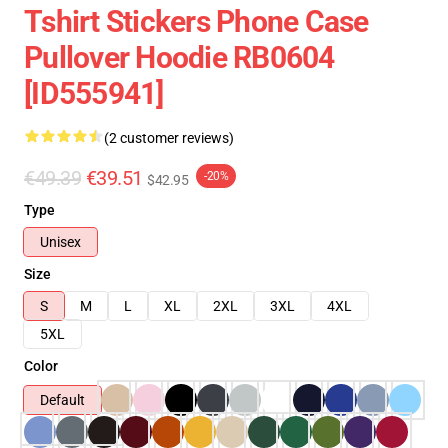
Tshirt Stickers Phone Case
Pullover Hoodie RB0604
[ID555941]
(2 customer reviews)
€49.39
€39.51
-20%
$42.95
Type
Unisex
Size
S
M
L
XL
2XL
3XL
4XL
5XL
Color
Default