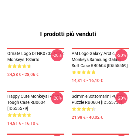
I prodotti più venduti
Ornate Logo DTNK0705 Arctic
AM Logo Galaxy Arctic
-20%
-20%
Monkeys T-Shirts
Monkeys Samsung Galaxy
Soft Case RB0604 [ID555559]
24,38 € - 28,06 €
14,81 € - 16,10 €
Happy Cute Monkeys IPhone
Scimmie Sottomarini Puzzle
-20%
-20%
Tough Case RB0604
Puzzle RB0604 [ID555752]
[ID555579]
21,98 € - 40,02 €
14,81 € - 16,10 €