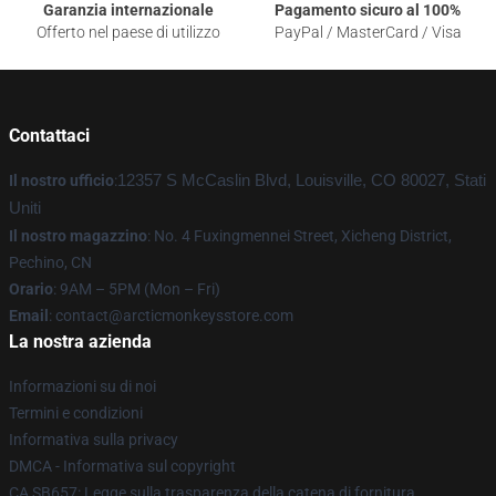
Garanzia internazionale
Pagamento sicuro al 100%
Offerto nel paese di utilizzo
PayPal / MasterCard / Visa
Contattaci
Il nostro ufficio
:
12357 S McCaslin Blvd, Louisville, CO 80027, Stati
Uniti
Il nostro magazzino
: No. 4 Fuxingmennei Street, Xicheng District,
Pechino, CN
Orario
: 9AM – 5PM (Mon – Fri)
Email
: contact@arcticmonkeysstore.com
La nostra azienda
Informazioni su di noi
Termini e condizioni
Informativa sulla privacy
DMCA - Informativa sul copyright
CA SB657: Legge sulla trasparenza della catena di fornitura