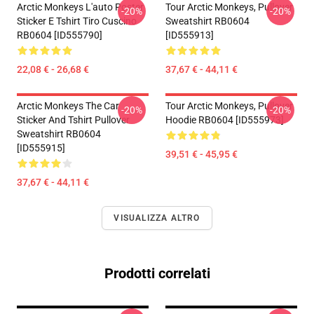
Arctic Monkeys L'auto Poster
Tour Arctic Monkeys, Pullover
-20%
-20%
Sticker E Tshirt Tiro Cuscino
Sweatshirt RB0604
RB0604 [ID555790]
[ID555913]
22,08 € - 26,68 €
37,67 € - 44,11 €
Arctic Monkeys The Car
Tour Arctic Monkeys, Pullover
-20%
-20%
Sticker And Tshirt Pullover
Hoodie RB0604 [ID555973]
Sweatshirt RB0604
[ID555915]
39,51 € - 45,95 €
37,67 € - 44,11 €
VISUALIZZA ALTRO
Prodotti correlati