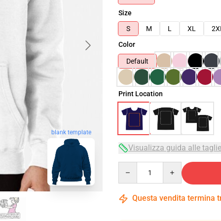
Size
S
M
L
XL
2X
Color
Default
Print Location
blank template
Visualizza guida alle tagli
Quantity
Questa vendita termina 