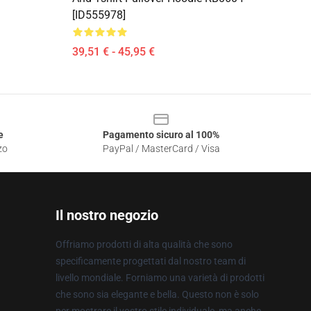
[ID555978]
39,51 € - 45,95 €
e
Pagamento sicuro al 100%
zo
PayPal / MasterCard / Visa
Il nostro negozio
Offriamo prodotti di alta qualità che sono
specificamente progettati dal nostro team di
livello mondiale. Forniamo una varietà di prodotti
che sono sia elegante e bella. Questo non è solo