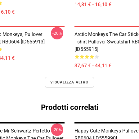
14,81 € - 16,10 €
16,10 €
-20%
c Monkeys, Pullover
Arctic Monkeys The Car Stick
t RB0604 [ID555913]
Tshirt Pullover Sweatshirt R
[ID555915]
44,11 €
37,67 € - 44,11 €
VISUALIZZA ALTRO
Prodotti correlati
-20%
ee Mr Schwartz Perfetto
Happy Cute Monkeys Pullove
tic Monkeys The Car Pullover
RB0604 [ID555990]