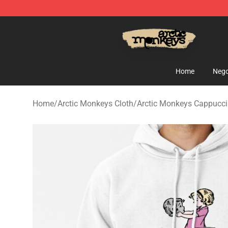
Arctic Monkeys Store - Official Arctic Monkeys Merch
Home
Nego
Home
/
Arctic Monkeys Cloth
/
Arctic Monkeys Cappucci