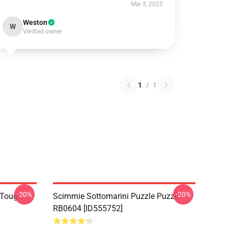
Mar 5, 2025
Weston
W
Verified owner
1
/
1
-20%
-20%
 Tough
Scimmie Sottomarini Puzzle Puzzle
RB0604 [ID555752]