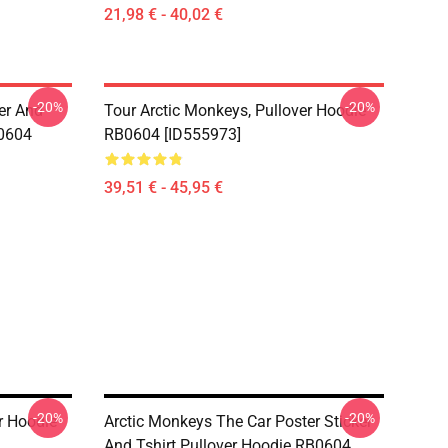
21,98 € - 40,02 €
-20%
-20%
er And
Tour Arctic Monkeys, Pullover Hoodie
B0604
RB0604 [ID555973]
39,51 € - 45,95 €
-20%
-20%
r Hoodie
Arctic Monkeys The Car Poster Sticker
And Tshirt Pullover Hoodie RB0604