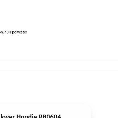
on, 40% polyester
ullover Hoodie RB0604