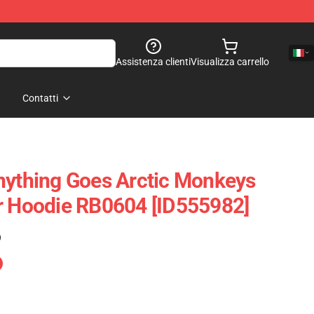
Assistenza clienti
Visualizza carrello
Contatti
nything Goes Arctic Monkeys
r Hoodie RB0604 [ID555982]
)