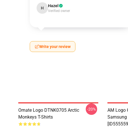
Hazel
H
Verified owner
Write your review
-20%
Ornate Logo DTNK0705 Arctic
AM Logo G
Monkeys T-Shirts
Samsung 
[ID555559