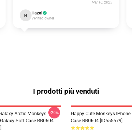
Mar 10, 2025
Hazel
H
Verified owner
I prodotti più venduti
-20%
alaxy Arctic Monkeys
Happy Cute Monkeys IPhone
Galaxy Soft Case RB0604
Case RB0604 [ID555579]
]