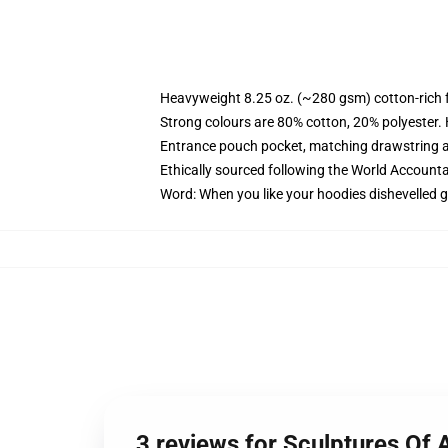
Heavyweight 8.25 oz. (~280 gsm) cotton-rich 
Strong colours are 80% cotton, 20% polyester.
Entrance pouch pocket, matching drawstring a
Ethically sourced following the World Account
Word: When you like your hoodies dishevelled g
3 reviews for Sculptures Of