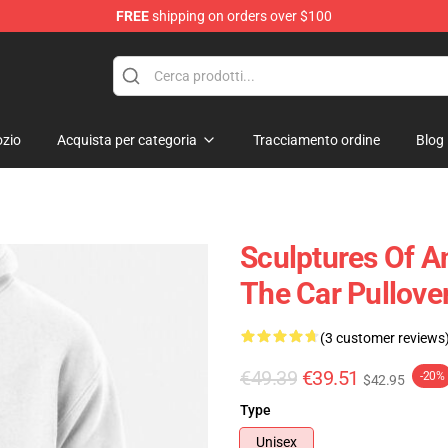
FREE
shipping on orders over $100
andise Shop
zio
Acquista per categoria
Tracciamento ordine
Blog
Sculptures Of A
The Car Pullove
(3 customer reviews
€49.39
€39.51
-20%
$42.95
Type
Unisex