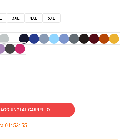
L
3XL
4XL
5XL
e
AGGIUNGI AL CARRELLO
tra
01
:
53
:
54