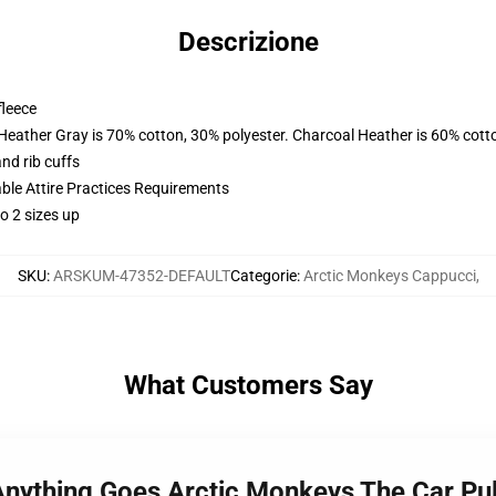
Descrizione
fleece
 Heather Gray is 70% cotton, 30% polyester. Charcoal Heather is 60% cott
nd rib cuffs
able Attire Practices Requirements
o 2 sizes up
SKU
:
ARSKUM-47352-DEFAULT
Categorie
:
Arctic Monkeys Cappucci
,
What Customers Say
 Anything Goes Arctic Monkeys The Car P