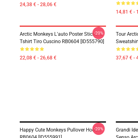
24,38 € - 28,06 €
14,81 € - 
-20%
Arctic Monkeys L'auto Poster Sticker E
Tour Arcti
Tshirt Tiro Cuscino RB0604 [ID555790]
Sweatshir
22,08 € - 26,68 €
37,67 € - 
-20%
Happy Cute Monkeys Pullover Hoodie
Grandi Id
RB0604 [ID555991]
Senso Arc