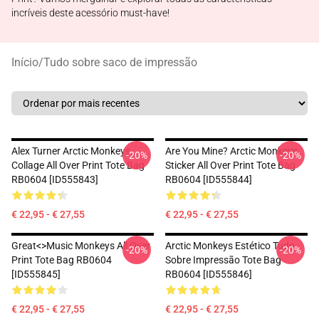
incríveis deste acessório must-have!
Início
/
Tudo sobre saco de impressão
Alex Turner Arctic Monkeys
Are You Mine? Arctic Monkeys
-20%
-20%
Collage All Over Print Tote Bag
Sticker All Over Print Tote Bag
RB0604 [ID555843]
RB0604 [ID555844]
€ 22,95 - € 27,55
€ 22,95 - € 27,55
Great<>music Monkeys All Over
Arctic Monkeys Estético Tudo
-20%
-20%
Print Tote Bag RB0604
Sobre Impressão Tote Bag
[ID555845]
RB0604 [ID555846]
€ 22,95 - € 27,55
€ 22,95 - € 27,55