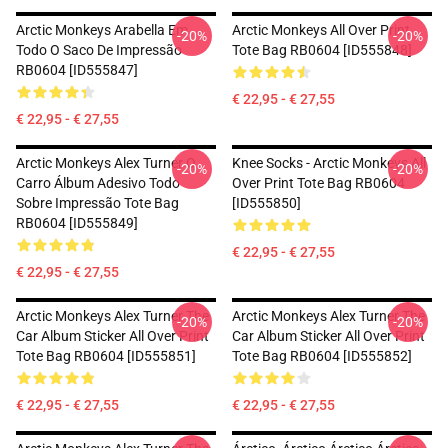
Arctic Monkeys Arabella Em
Arctic Monkeys All Over Print
-20%
-20%
Todo O Saco De Impressão
Tote Bag RB0604 [ID555848]
RB0604 [ID555847]
€ 22,95 - € 27,55
€ 22,95 - € 27,55
Arctic Monkeys Alex Turner O
Knee Socks - Arctic Monkeys All
-20%
-20%
Carro Álbum Adesivo Todo
Over Print Tote Bag RB0604
Sobre Impressão Tote Bag
[ID555850]
RB0604 [ID555849]
€ 22,95 - € 27,55
€ 22,95 - € 27,55
Arctic Monkeys Alex Turner The
Arctic Monkeys Alex Turner The
-20%
-20%
Car Album Sticker All Over Print
Car Album Sticker All Over Print
Tote Bag RB0604 [ID555851]
Tote Bag RB0604 [ID555852]
€ 22,95 - € 27,55
€ 22,95 - € 27,55