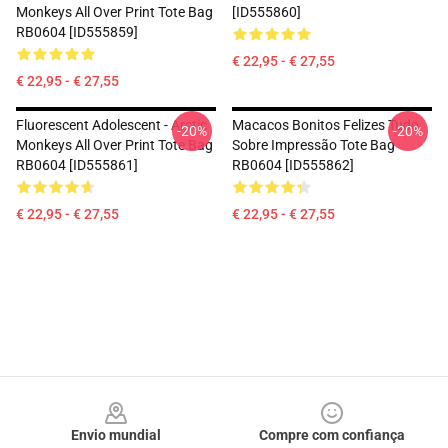
Monkeys All Over Print Tote Bag
[ID555860]
RB0604 [ID555859]
€ 22,95 - € 27,55
€ 22,95 - € 27,55
Fluorescent Adolescent - Arctic
Macacos Bonitos Felizes Tudo
-20%
-20%
Monkeys All Over Print Tote Bag
Sobre Impressão Tote Bag
RB0604 [ID555861]
RB0604 [ID555862]
€ 22,95 - € 27,55
€ 22,95 - € 27,55
Footer
Envio mundial
Compre com confiança