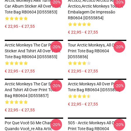
Arctic Monkeys Alex Turner The
Árctico, Árctico Árctico Árctico
-20%
-20%
Car Album Sticker All Over Print
Árctico,arctic Monkeys Toda A
Tote Bag RB0604 [ID555853]
Embalagem De Impressão
RB0604 [ID555854]
€ 22,95 - € 27,55
€ 22,95 - € 27,55
Arctic Monkeys The Car Poster
Tour Arctic Monkeys, All Over
-20%
-20%
Sticker And Tshirt All Over Print
Print Tote Bag RB0604
Tote Bag RB0604 [ID555855]
[ID555856]
€ 22,95 - € 27,55
€ 22,95 - € 27,55
Arctic Monkeys The Car Sticker
Arctic Monkeys All Over Print
-20%
-20%
And Tshirt All Over Print Tote
Tote Bag RB0604 [ID555858]
Bag RB0604 [ID555857]
€ 22,95 - € 27,55
€ 22,95 - € 27,55
Por Que Você Só Me Chamou
505 - Arctic Monkeys All Over
-20%
-20%
Quando Você_re Alta Artic
Print Tote Bag RB0604