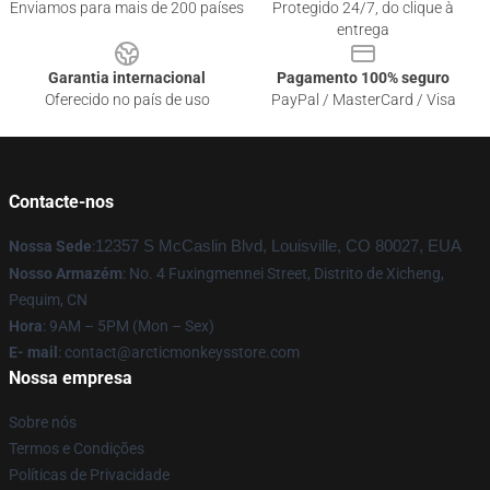
Enviamos para mais de 200 países
Protegido 24/7, do clique à
entrega
Garantia internacional
Pagamento 100% seguro
Oferecido no país de uso
PayPal / MasterCard / Visa
Contacte-nos
Nossa Sede
:
12357 S McCaslin Blvd, Louisville, CO 80027, EUA
Nosso Armazém
: No. 4 Fuxingmennei Street, Distrito de Xicheng,
Pequim, CN
Hora
: 9AM – 5PM (Mon – Sex)
E- mail
: contact@arcticmonkeysstore.com
Nossa empresa
Sobre nós
Termos e Condições
Políticas de Privacidade