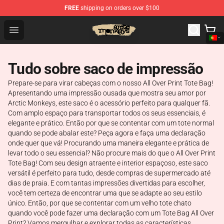
FREE
shipping on orders over $100
Arctic Monkeys Store - Official Arctic Monkeys Merchand
Open menu
Tudo sobre saco de impressão
Prepare-se para virar cabeças com o nosso All Over Print Tote Bag!
Apresentando uma impressão ousada que mostra seu amor por
Arctic Monkeys, este saco é o acessório perfeito para qualquer fã.
Com amplo espaço para transportar todos os seus essenciais, é
elegante e prático. Então por que se contentar com um tote normal
quando se pode abalar este? Peça agora e faça uma declaração
onde quer que vá! Procurando uma maneira elegante e prática de
levar todo o seu essencial? Não procure mais do que o All Over Print
Tote Bag! Com seu design atraente e interior espaçoso, este saco
versátil é perfeito para tudo, desde compras de supermercado até
dias de praia. E com tantas impressões divertidas para escolher,
você tem certeza de encontrar uma que se adapte ao seu estilo
único. Então, por que se contentar com um velho tote chato
quando você pode fazer uma declaração com um Tote Bag All Over
Print? Vamos mergulhar e explorar todas as características