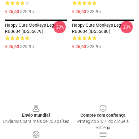
€ 26,63
$28.95
€ 26,63
$28.95
Happy Cute Monkeys Leggings
Happy Cute Monkeys Leggings
-20%
-20%
RB0604 [ID555679]
RB0604 [ID555680]
€ 26,63
$28.95
€ 26,63
$28.95
Footer
Envio mundial
Compre com confiança
Enviamos para mais de 200 países
Protegido 24/7, do clique à
entrega