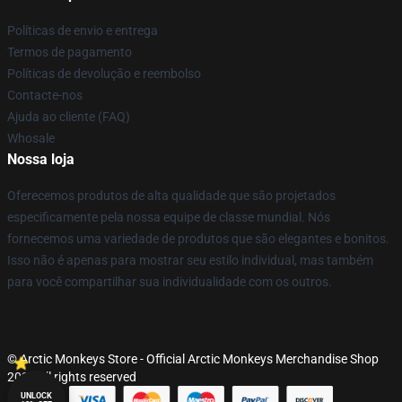
Políticas de envio e entrega
Termos de pagamento
Políticas de devolução e reembolso
Contacte-nos
Ajuda ao cliente (FAQ)
Whosale
Nossa loja
Oferecemos produtos de alta qualidade que são projetados
especificamente pela nossa equipe de classe mundial. Nós
fornecemos uma variedade de produtos que são elegantes e bonitos.
Isso não é apenas para mostrar seu estilo individual, mas também
para você compartilhar sua individualidade com os outros.
© Arctic Monkeys Store - Official Arctic Monkeys Merchandise Shop
2026 all rights reserved
UNLOCK