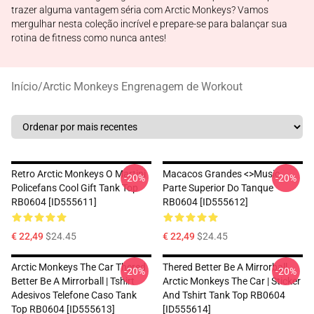
trazer alguma vantagem séria com Arctic Monkeys? Vamos
mergulhar nesta coleção incrível e prepare-se para balançar sua
rotina de fitness como nunca antes!
Início
/
Arctic Monkeys Engrenagem de Workout
Retro Arctic Monkeys O Martini
Macacos Grandes <>music
-20%
-20%
Policefans Cool Gift Tank Top
Parte Superior Do Tanque
RB0604 [ID555611]
RB0604 [ID555612]
€ 22,49
$24.45
€ 22,49
$24.45
Arctic Monkeys The Car Thered
Thered Better Be A Mirrorball
-20%
-20%
Better Be A Mirrorball | Tshirt
Arctic Monkeys The Car | Sticker
Adesivos Telefone Caso Tank
And Tshirt Tank Top RB0604
Top RB0604 [ID555613]
[ID555614]