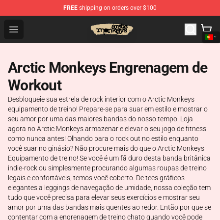
FREE
shipping on orders over $100
Arctic Monkeys Store - Official Arctic Monkeys Merchand
Open menu
Arctic Monkeys Engrenagem de
Workout
Desbloqueie sua estrela de rock interior com o Arctic Monkeys
equipamento de treino! Prepare-se para suar em estilo e mostrar o
seu amor por uma das maiores bandas do nosso tempo. Loja
agora no Arctic Monkeys armazenar e elevar o seu jogo de fitness
como nunca antes! Olhando para o rock out no estilo enquanto
você suar no ginásio? Não procure mais do que o Arctic Monkeys
Equipamento de treino! Se você é um fã duro desta banda britânica
indie-rock ou simplesmente procurando algumas roupas de treino
legais e confortáveis, temos você coberto. De tees gráficos
elegantes a leggings de navegação de umidade, nossa coleção tem
tudo que você precisa para elevar seus exercícios e mostrar seu
amor por uma das bandas mais quentes ao redor. Então por que se
contentar com a engrenagem de treino chato quando você pode