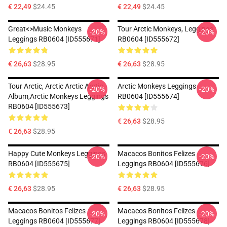
€ 22,49
$24.45
€ 22,49
$24.45
Great<>music Monkeys
Tour Arctic Monkeys, Leggings
-20%
-20%
Leggings RB0604 [ID555671]
RB0604 [ID555672]
€ 26,63
$28.95
€ 26,63
$28.95
Tour Arctic, Arctic Arctic Arctic
Arctic Monkeys Leggings
-20%
-20%
Album,arctic Monkeys Leggings
RB0604 [ID555674]
RB0604 [ID555673]
€ 26,63
$28.95
€ 26,63
$28.95
Happy Cute Monkeys Leggings
Macacos Bonitos Felizes
-20%
-20%
RB0604 [ID555675]
Leggings RB0604 [ID555676]
€ 26,63
$28.95
€ 26,63
$28.95
Macacos Bonitos Felizes
Macacos Bonitos Felizes
-20%
-20%
Leggings RB0604 [ID555677]
Leggings RB0604 [ID555678]