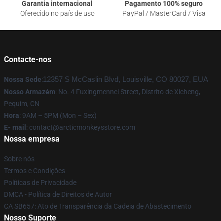
Garantia internacional
Pagamento 100% seguro
Oferecido no país de uso
PayPal / MasterCard / Visa
Contacte-nos
Nossa Sede
:
12357 S McCaslin Blvd, Louisville, CO 80027, EUA
Nosso Armazém
: No. 4 Fuxingmennei Street, Distrito de Xicheng,
Pequim, CN
Hora
: 9AM – 5PM (Mon – Sex)
E- mail
: contact@arcticmonkeysstore.com
Nossa empresa
Sobre nós
Termos e Condições
Políticas de Privacidade
DMCA - Política de Direitos de Autor
CA SB657: Ato de Transparência da Cadeia de Abastecimento
Nosso Suporte