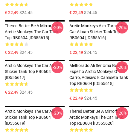
€ 22,49
$24.45
€ 22,49
$24.45
Thered Better Be A Mirrorball
Arctic Monkeys Alex Turner The
-20%
-20%
Arctic Monkeys The Car Tank
Car Album Sticker Tank Top
Top RB0604 [ID555615]
RB0604 [ID555616]
€ 22,49
$24.45
€ 22,49
$24.45
Arctic Monkeys The Car Album
Melhorado Ali Ser Uma Bola De
-20%
-20%
Sticker Tank Top RB0604
Espelho Arctic Monkeys O
[ID555617]
Carro, Adesivo E Camiseta Tank
Top RB0604 [ID555618]
€ 22,49
$24.45
€ 22,49
$24.45
Arctic Monkeys The Car Album
Thered Better Be A Mirrorball
-20%
-20%
Sticker Tank Top RB0604
Arctic Monkeys The Car Tank
[ID555619]
Top RB0604 [ID555620]