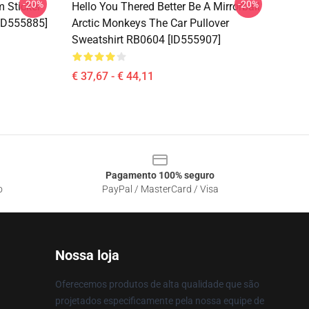
-20%
-20%
 Sticker
Hello You Thered Better Be A Mirrorball
[ID555885]
Arctic Monkeys The Car Pullover
Sweatshirt RB0604 [ID555907]
€ 37,67 - € 44,11
Pagamento 100% seguro
o
PayPal / MasterCard / Visa
Nossa loja
Oferecemos produtos de alta qualidade que são
projetados especificamente pela nossa equipe de