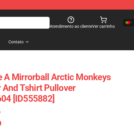
Atendimento ao cliente
Ver carrinho
Contato
e A Mirrorball Arctic Monkeys
r And Tshirt Pullover
604 [ID555882]
)