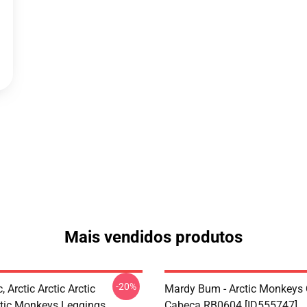
Mais vendidos produtos
-20%
, Arctic Arctic Arctic
Mardy Bum - Arctic Monkeys 
tic Monkeys Leggings
Cabeça RB0604 [ID555747]