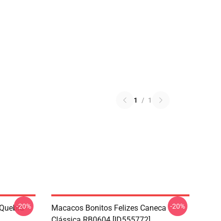
1
/
1
-20%
-20%
Quebra-
Macacos Bonitos Felizes Caneca
Clássica RB0604 [ID555772]