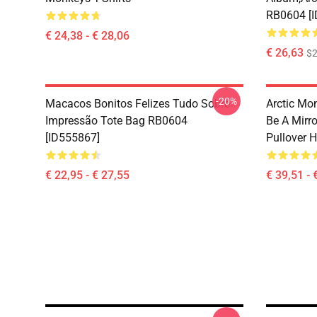
RB0604 [
€ 24,38 - € 28,06
€ 26,63
$2
-20%
Macacos Bonitos Felizes Tudo Sobre
Arctic Mo
Impressão Tote Bag RB0604
Be A Mirro
[ID555867]
Pullover 
€ 22,95 - € 27,55
€ 39,51 - 