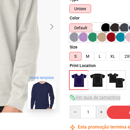
Unisex
Color
Default
Size
S
M
L
XL
2X
Print Location
blank template
Ver guia de tamanhos
Quantity
Esta promoção termina