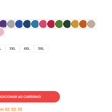
L
3XL
4XL
5XL
ADICIONAR AO CARRINHO
 em
02
:
03
:
54