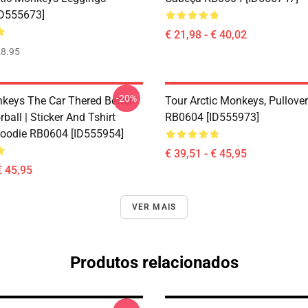
ID555673]
€ 21,98 - € 40,02
8.95
-20%
nkeys The Car Thered Better
Tour Arctic Monkeys, Pullove
rball | Sticker And Tshirt
RB0604 [ID555973]
Hoodie RB0604 [ID555954]
€ 39,51 - € 45,95
€ 45,95
VER MAIS
Produtos relacionados