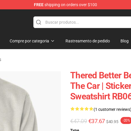
FREE
shipping on orders over $100
andise Shop
Compre por categoria
Rastreamento de pedido
Blog
s
Thered Better B
The Car | Sticke
Sweatshirt RB0
(1 customer reviews
€47.09
€37.67
-20%
$40.95
Type