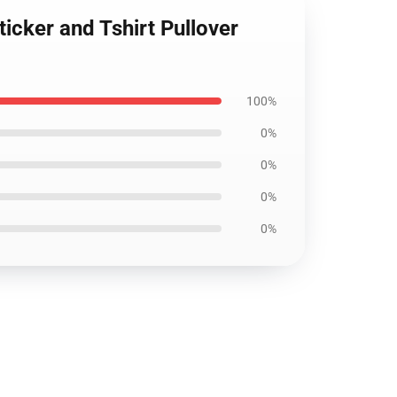
ticker and Tshirt Pullover
100%
0%
0%
0%
0%