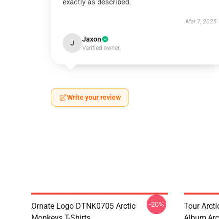
exactly as described.
Mar 7, 2025
Jaxon
J
Verified owner
Write your review
-20%
Ornate Logo DTNK0705 Arctic
Tour Arctic
Monkeys T-Shirts
Album,arc