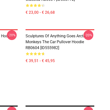
€ 23,00 - € 26,68
-20%
-20%
r Hoodie
Sculptures Of Anything Goes Arctic
Monkeys The Car Pullover Hoodie
RB0604 [ID555982]
€ 39,51 - € 45,95