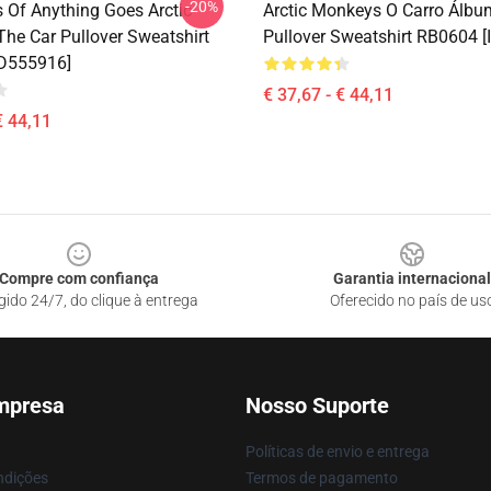
-20%
s Of Anything Goes Arctic
Arctic Monkeys O Carro Álbum
he Car Pullover Sweatshirt
Pullover Sweatshirt RB0604 
ID555916]
€ 37,67 - € 44,11
€ 44,11
Compre com confiança
Garantia internacional
gido 24/7, do clique à entrega
Oferecido no país de us
mpresa
Nosso Suporte
Políticas de envio e entrega
ndições
Termos de pagamento