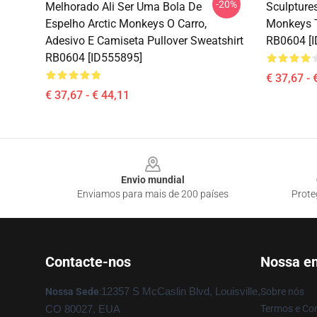
-20%
Melhorado Ali Ser Uma Bola De
Sculpture
Espelho Arctic Monkeys O Carro,
Monkeys T
Adesivo E Camiseta Pullover Sweatshirt
RB0604 [
RB0604 [ID555895]
€ 37,67 - 
€ 37,67 - € 44,11
Footer
Envio mundial
Enviamos para mais de 200 países
Prote
Contacte-nos
Nossa e
Nossa Sede
:
12357 S McCaslin Blvd, Louisville,
Sobre nós
Termos e Co
CO 80027, EUA