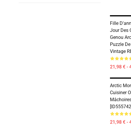
Fille D'an
Jour Des 
Genou Arc
Puzzle De
Vintage R
21,98 € - 
Arctic Mo
Cuisiner O
Mâchoire
[ID555742
21,98 € - 