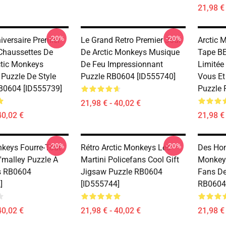
21,98 € 
-20%
-20%
niversaire Premier
Le Grand Retro Premier Jour
Arctic 
Chaussettes De
De Arctic Monkeys Musique
Tape BE
tic Monkeys
De Feu Impressionnant
Limitée
 Puzzle De Style
Puzzle RB0604 [ID555740]
Vous Et
B0604 [ID555739]
Puzzle 
21,98 € - 40,02 €
40,02 €
21,98 € 
-20%
-20%
nkeys Fourre-Tout
Rétro Arctic Monkeys Les
Des Hom
'malley Puzzle À
Martini Policefans Cool Gift
Monkey
s RB0604
Jigsaw Puzzle RB0604
Fans De
]
[ID555744]
RB0604
40,02 €
21,98 € - 40,02 €
21,98 € 