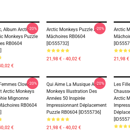
-20%
-20%
c, Album Arctic
Arctic Monkeys Puzzle À
Arctic 
ctic Monkeys Puzzle
Mâchoires RB0604
Mâchoi
res RB0604
[ID555732]
[ID5557
]
21,98 € - 40,02 €
21,98 € 
40,02 €
-20%
-20%
Femmes Clown
Qui Aime La Musique Arctic
Les Fil
t Arctic Monkeys
Monkeys Illustration Des
Chausse
phie Mignonne
Années 50 Inspirée
Arctic 
Mâchoires RB0604
Impressionnant Déplacement
Impress
]
Puzzle RB0604 [ID555736]
Déplac
[ID5557
40,02 €
21,98 € - 40,02 €