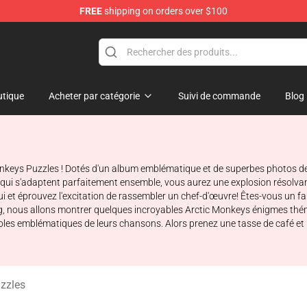
FREE
shipping on orders over $100
andise Shop
tique
Acheter par catégorie
Suivi de commande
Blog
keys Puzzles ! Dotés d'un album emblématique et de superbes photos de 
 qui s'adaptent parfaitement ensemble, vous aurez une explosion résolvan
 et éprouvez l'excitation de rassembler un chef-d'œuvre! Êtes-vous un fa
log, nous allons montrer quelques incroyables Arctic Monkeys énigmes th
oles emblématiques de leurs chansons. Alors prenez une tasse de café e
zzles