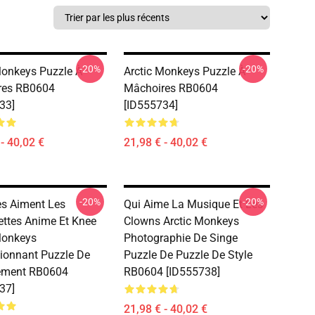
-20%
-20%
Monkeys Puzzle À
Arctic Monkeys Puzzle À
res RB0604
Mâchoires RB0604
33]
[ID555734]
- 40,02 €
21,98 € - 40,02 €
-20%
-20%
les Aiment Les
Qui Aime La Musique Et Les
ttes Anime Et Knee
Clowns Arctic Monkeys
Monkeys
Photographie De Singe
ionnant Puzzle De
Puzzle De Puzzle De Style
ement RB0604
RB0604 [ID555738]
37]
21,98 € - 40,02 €