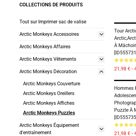
COLLECTIONS DE PRODUITS
Tout sur Imprimer sac de valise
Tour Arcti
Arctic Monkeys Accessoires
Arctic,ar
À Mâchoi
Arctic Monkeys Affaires
[ID555731
Arctic Monkeys Vêtements
21,98 € - 
Arctic Monkeys Décoration
Arctic Monkeys Couverture
Hommes 
Arctic Monkeys Oreillers
Adolescen
Photogra
Arctic Monkeys Affiches
Puzzle À 
Arctic Monkeys Puzzles
[ID555735
Arctic Monkeys Équipement
d'entraînement
21,98 € - 