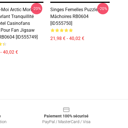
-20%
-20%
-Moi Arctic Monkeys
Singes Femelles Puzzle À
lant Tranquillité
Mâchoires RB0604
tel Casinofans
[ID555750]
 Pour Fan Jigsaw
RB0604 [ID555749]
21,98 € - 40,02 €
- 40,02 €
e
Paiement 100% sécurisé
tion
PayPal / MasterCard / Visa