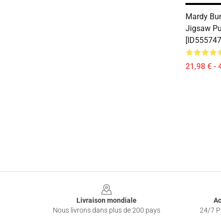
Mardy Bum
Jigsaw P
[ID555747
21,98 € - 
Footer
Livraison mondiale
Ac
Nous livrons dans plus de 200 pays
24/7 Pr