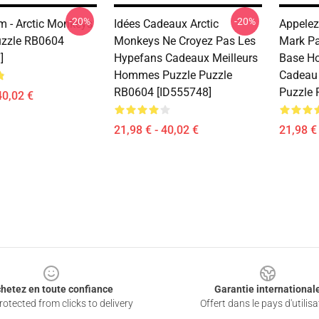
-20%
-20%
 - Arctic Monkeys
Idées Cadeaux Arctic
Appelez
uzzle RB0604
Monkeys Ne Croyez Pas Les
Mark Par
]
Hypefans Cadeaux Meilleurs
Base Ho
Hommes Puzzle Puzzle
Cadeau
RB0604 [ID555748]
Puzzle 
40,02 €
21,98 € - 40,02 €
21,98 € 
hetez en toute confiance
Garantie international
otected from clicks to delivery
Offert dans le pays d'utilisa