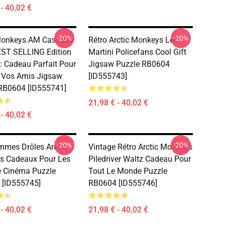
- 40,02 €
-20%
-20%
Monkeys AM Cassette
Rétro Arctic Monkeys Les
ST SELLING Edition
Martini Policefans Cool Gift
 : Cadeau Parfait Pour
Jigsaw Puzzle RB0604
 Vos Amis Jigsaw
[ID555743]
RB0604 [ID555741]
21,98 € - 40,02 €
- 40,02 €
-20%
-20%
mes Drôles Arctic
Vintage Rétro Arctic Monkeys
s Cadeaux Pour Les
Piledriver Waltz Cadeau Pour
 Cinéma Puzzle
Tout Le Monde Puzzle
 [ID555745]
RB0604 [ID555746]
- 40,02 €
21,98 € - 40,02 €