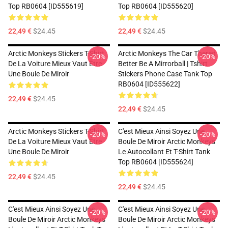
Top RB0604 [ID555619]
Top RB0604 [ID555620]
22,49 €
$24.45
22,49 €
$24.45
Arctic Monkeys Stickers T-Shirt
Arctic Monkeys The Car Thered
-20%
-20%
De La Voiture Mieux Vaut Être
Better Be A Mirrorball | Tshirt
Une Boule De Miroir
Stickers Phone Case Tank Top
RB0604 [ID555622]
22,49 €
$24.45
22,49 €
$24.45
Arctic Monkeys Stickers T-Shirt
C'est Mieux Ainsi Soyez Une
-20%
-20%
De La Voiture Mieux Vaut Être
Boule De Miroir Arctic Monkeys
Une Boule De Miroir
Le Autocollant Et T-Shirt Tank
Top RB0604 [ID555624]
22,49 €
$24.45
22,49 €
$24.45
C'est Mieux Ainsi Soyez Une
C'est Mieux Ainsi Soyez Une
-20%
-20%
Boule De Miroir Arctic Monkeys
Boule De Miroir Arctic Monkeys