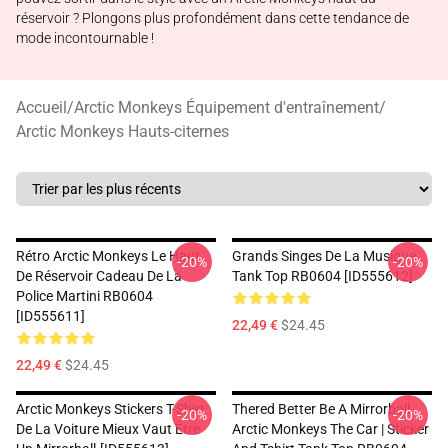
réservoir ? Plongons plus profondément dans cette tendance de
mode incontournable !
Accueil
/
Arctic Monkeys Équipement d'entraînement
/
Arctic Monkeys Hauts-citernes
Rétro Arctic Monkeys Le Haut
Grands Singes De La Musique
-20%
-20%
De Réservoir Cadeau De La
Tank Top RB0604 [ID555612]
Police Martini RB0604
[ID555611]
22,49 €
$24.45
22,49 €
$24.45
Arctic Monkeys Stickers T-Shirt
Thered Better Be A Mirrorball
-20%
-20%
De La Voiture Mieux Vaut Être
Arctic Monkeys The Car | Sticker