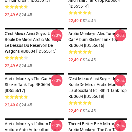
Un Mirrorball.[ID555613]
And Tshirt Tank Top RB0604
[ID555614]
22,49 €
$24.45
22,49 €
$24.45
C'est Mieux Ainsi Soyez Une
Arctic Monkeys Alex Turner The
-20%
-20%
Boule De Miroir Arctic Monkeys
Car Album Sticker Tank Top
Le Dessus Du Réservoir De
RB0604 [ID555616]
Wagons RB0604 [ID555615]
22,49 €
$24.45
22,49 €
$24.45
Arctic Monkeys The Car Album
C'est Mieux Ainsi Soyez Une
-20%
-20%
Sticker Tank Top RB0604
Boule De Miroir Arctic Monkeys
[ID555617]
L'autocollant Et T-Shirt Tank Top
RB0604 [ID555618]
22,49 €
$24.45
22,49 €
$24.45
Arctic Monkeys L'album De
Thered Better Be A Mirrorball
-20%
-20%
Voiture Auto Autocollant Tank
Arctic Monkeys The Car Tank