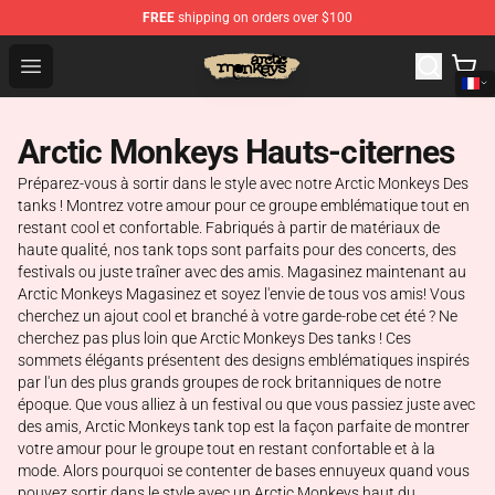
FREE
shipping on orders over $100
Arctic Monkeys Store - Official Arctic Monkeys Merchand
Open menu
Arctic Monkeys Hauts-citernes
Préparez-vous à sortir dans le style avec notre Arctic Monkeys Des
tanks ! Montrez votre amour pour ce groupe emblématique tout en
restant cool et confortable. Fabriqués à partir de matériaux de
haute qualité, nos tank tops sont parfaits pour des concerts, des
festivals ou juste traîner avec des amis. Magasinez maintenant au
Arctic Monkeys Magasinez et soyez l'envie de tous vos amis! Vous
cherchez un ajout cool et branché à votre garde-robe cet été ? Ne
cherchez pas plus loin que Arctic Monkeys Des tanks ! Ces
sommets élégants présentent des designs emblématiques inspirés
par l'un des plus grands groupes de rock britanniques de notre
époque. Que vous alliez à un festival ou que vous passiez juste avec
des amis, Arctic Monkeys tank top est la façon parfaite de montrer
votre amour pour le groupe tout en restant confortable et à la
mode. Alors pourquoi se contenter de bases ennuyeux quand vous
pouvez sortir dans le style avec un Arctic Monkeys haut du