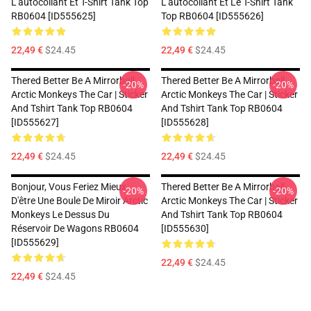
L'autocollant Et T-Shirt Tank Top
L'autocollant Et Le T-Shirt Tank
RB0604 [ID555625]
Top RB0604 [ID555626]
22,49 €
$24.45
22,49 €
$24.45
Thered Better Be A Mirrorball
Thered Better Be A Mirrorball
-20%
-20%
Arctic Monkeys The Car | Sticker
Arctic Monkeys The Car | Sticker
And Tshirt Tank Top RB0604
And Tshirt Tank Top RB0604
[ID555627]
[ID555628]
22,49 €
$24.45
22,49 €
$24.45
Bonjour, Vous Feriez Mieux
Thered Better Be A Mirrorball
-20%
-20%
D'être Une Boule De Miroir Arctic
Arctic Monkeys The Car | Sticker
Monkeys Le Dessus Du
And Tshirt Tank Top RB0604
Réservoir De Wagons RB0604
[ID555630]
[ID555629]
22,49 €
$24.45
22,49 €
$24.45