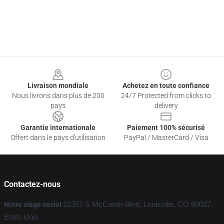
Footer
Livraison mondiale
Achetez en toute confiance
Nous livrons dans plus de 200
24/7 Protected from clicks to
pays
delivery
Garantie internationale
Paiement 100% sécurisé
Offert dans le pays d'utilisation
PayPal / MasterCard / Visa
Contactez-nous
Notre siège social
:
12357 S McCaslin Blvd, Louisville, CO 80027,
États-Unis