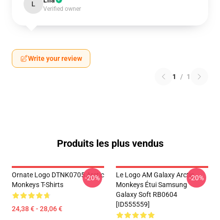
Lila
L
Verified owner
Write your review
1
/
1
Produits les plus vendus
Ornate Logo DTNK0705 Arctic
Le Logo AM Galaxy Arctic
-20%
-20%
Monkeys T-Shirts
Monkeys Étui Samsung
Galaxy Soft RB0604
[ID555559]
24,38 € - 28,06 €