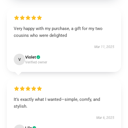
Very happy with my purchase, a gift for my two
cousins who were delighted
Mar 11, 2025
Violet
V
Verified owner
It’s exactly what I wanted—simple, comfy, and
stylish.
Mar 6, 2025