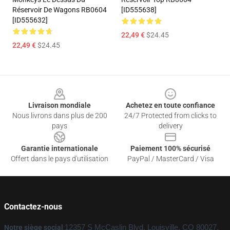
Réservoir De Wagons RB0604
[ID555638]
[ID555632]
22,49 €
$24.45
22,49 €
$24.45
Footer
Livraison mondiale
Achetez en toute confiance
Nous livrons dans plus de 200
24/7 Protected from clicks to
pays
delivery
Garantie internationale
Paiement 100% sécurisé
Offert dans le pays d'utilisation
PayPal / MasterCard / Visa
Contactez-nous
Notre siège social
:
12357 S McCaslin Blvd, Louisville, CO 80027,