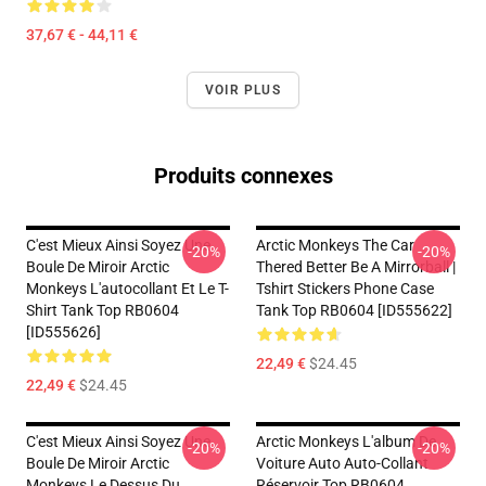
37,67 € - 44,11 €
VOIR PLUS
Produits connexes
C'est Mieux Ainsi Soyez Une
Arctic Monkeys The Car
-20%
-20%
Boule De Miroir Arctic
Thered Better Be A Mirrorball |
Monkeys L'autocollant Et Le T-
Tshirt Stickers Phone Case
Shirt Tank Top RB0604
Tank Top RB0604 [ID555622]
[ID555626]
22,49 €
$24.45
22,49 €
$24.45
C'est Mieux Ainsi Soyez Une
Arctic Monkeys L'album De
-20%
-20%
Boule De Miroir Arctic
Voiture Auto Auto-Collant
Monkeys Le Dessus Du
Réservoir Top RB0604