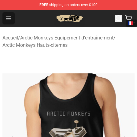
FREE
shipping on orders over $100
Arctic Monkeys Store - Official Arctic Monkeys Merchand
Open menu
Accueil
/
Arctic Monkeys Équipement d'entraînement
/
Arctic Monkeys Hauts-citernes