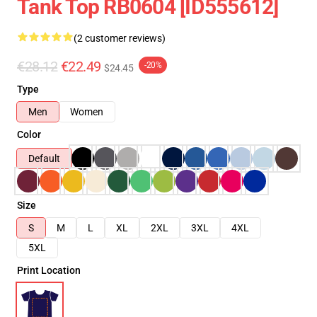
Tank Top RB0604 [ID555612]
(2 customer reviews)
€28.12
€22.49
-20%
$24.45
Type
Men
Women
Color
Default
Size
S
M
L
XL
2XL
3XL
4XL
5XL
Print Location