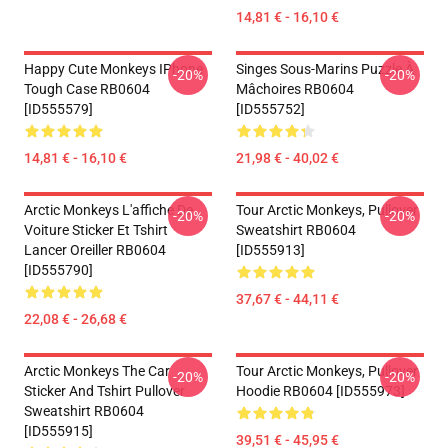
14,81 € - 16,10 €
Happy Cute Monkeys IPhone
Singes Sous-Marins Puzzle À
-20%
-20%
Tough Case RB0604
Mâchoires RB0604
[ID555579]
[ID555752]
14,81 € - 16,10 €
21,98 € - 40,02 €
Arctic Monkeys L'affiche De
Tour Arctic Monkeys, Pullover
-20%
-20%
Voiture Sticker Et Tshirt
Sweatshirt RB0604
Lancer Oreiller RB0604
[ID555913]
[ID555790]
37,67 € - 44,11 €
22,08 € - 26,68 €
Arctic Monkeys The Car
Tour Arctic Monkeys, Pullover
-20%
-20%
Sticker And Tshirt Pullover
Hoodie RB0604 [ID555973]
Sweatshirt RB0604
[ID555915]
39,51 € - 45,95 €