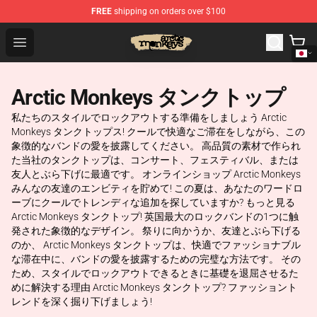
FREE
shipping on orders over $100
Arctic Monkeys Store - Official Arctic Monkeys Merchand
Open menu
Arctic Monkeys タンクトップ
私たちのスタイルでロックアウトする準備をしましょう Arctic
Monkeys タンクトップス! クールで快適なご滞在をしながら、この
象徴的なバンドの愛を披露してください。 高品質の素材で作られ
た当社のタンクトップは、コンサート、フェスティバル、または
友人とぶら下げに最適です。 オンラインショップ Arctic Monkeys
みんなの友達のエンビティを貯めて! この夏は、あなたのワードロ
ーブにクールでトレンディな追加を探していますか? もっと見る
Arctic Monkeys タンクトップ! 英国最大のロックバンドの1つに触
発された象徴的なデザイン。 祭りに向かうか、友達とぶら下げる
のか、 Arctic Monkeys タンクトップは、快適でファッショナブル
な滞在中に、バンドの愛を披露するための完璧な方法です。 その
ため、スタイルでロックアウトできるときに基礎を退屈させるた
めに解決する理由 Arctic Monkeys タンクトップ? ファッショント
レンドを深く掘り下げましょう!