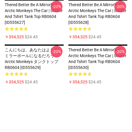
Thered Better Be A Mirrorball
Thered Better Be A Mirrorball
-20%
-20%
Arctic Monkeys The Car | Sticker
Arctic Monkeys The Car | Sticker
And Tshirt Tank Top RB0604
And Tshirt Tank Top RB0604
[ID555627]
[ID555628]
￥354,525
$24.45
￥354,525
$24.45
こんにちは、あなたはより良い
Thered Better Be A Mirrorball
-20%
-20%
ミラーボールになるだろう
Arctic Monkeys The Car | Sticker
Arctic Monkeys タンクトップ
And Tshirt Tank Top RB0604
RB0604 [ID555629]
[ID555630]
￥354,525
$24.45
￥354,525
$24.45