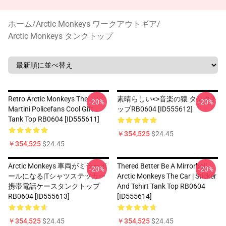
ホーム
/
Arctic Monkeys ワークアウトギア
/
Arctic Monkeys タンクトップ
Retro Arctic Monkeys The
素晴らしい<>音楽の猿 タンクト
-20%
-20%
Martini Policefans Cool Gift
ップRB0604 [ID555612]
Tank Top RB0604 [ID555611]
￥354,525
$24.45
￥354,525
$24.45
Arctic Monkeys 車両がミラーボ
Thered Better Be A Mirrorball
-20%
-20%
ールになる|Tシャツステッカー
Arctic Monkeys The Car | Sticker
携帯電話ケースタンクトップ
And Tshirt Tank Top RB0604
RB0604 [ID555613]
[ID555614]
￥354,525
$24.45
￥354,525
$24.45