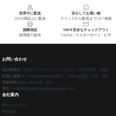
Footer
世界中に配送
安心してお買い物
200カ国以上に配送
クリックから配送まで24/7保護
国際保証
100％安全なチェックアウト
使用国で提供
PayPal / マスターカード / ビザ
お問い合わせ
本社事務所
: : :
12357 S マカスリン ルイビル、CO 80027、米国
私達の倉庫
:No. 4 Fuxingmenneiの通り、Xicheng地区、北京、CN
営業時間
: 9:00～18:00(月～金)
電子メール
連絡先@arcticmonkeysstore.com
会社案内
私たちについて
利用規約