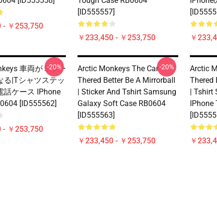
04 [ID555558]
Tough Case RB0604
IPhon
[ID555557]
[ID5555
 - ￥253,750
￥233,450 - ￥253,750
￥233,4
-20%
-20%
Monkeys 車両がミラー
Arctic Monkeys The Car
Arctic 
なる|Tシャツステッ
Thered Better Be A Mirrorball
Thered B
話ケース IPhone
| Sticker And Tshirt Samsung
| Tshirt
04 [ID555562]
Galaxy Soft Case RB0604
IPhone
[ID555563]
[ID5555
 - ￥253,750
￥233,450 - ￥253,750
￥233,4