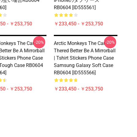
eの堅い場合RB0604
IPhoneのタフ ケース
60]
RB0604 [ID555561]
50 - ￥253,750
￥233,450 - ￥253,750
-20%
-20%
Monkeys The Car
Arctic Monkeys The Car
etter Be A Mirrorball
Thered Better Be A Mirrorball
 Stickers Phone Case
| Tshirt Stickers Phone Case
 Tough Case RB0604
Samsung Galaxy Soft Case
64]
RB0604 [ID555566]
50 - ￥253,750
￥233,450 - ￥253,750