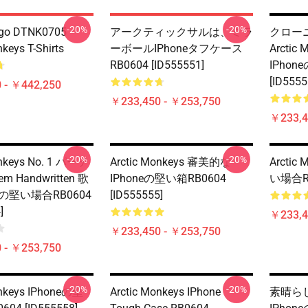
-20%
-20%
ogo DTNK0705
アークティックサルは、ミラ
クローニン
keys T-Shirts
ーボールiPhoneタフケース
Arctic
RB0604 [ID555551]
IPhon
[ID5555
 - ￥442,250
￥233,450 - ￥253,750
￥233,4
-20%
-20%
onkeys No. 1 パーテ
Arctic Monkeys 審美的な
Arctic
m Handwritten 歌
IPhoneの堅い箱RB0604
い場合RB0
neの堅い場合RB0604
[ID555555]
]
￥233,4
￥233,450 - ￥253,750
 - ￥253,750
-20%
-20%
onkeys IPhoneの堅
Arctic Monkeys IPhone
素晴ら