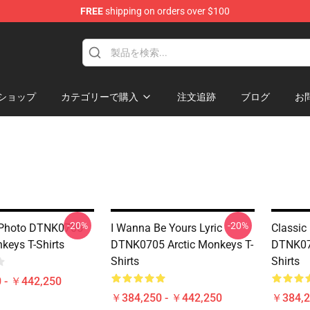
FREE
shipping on orders over $100
andise Shop
ショップ
カテゴリーで購入
注文追跡
ブログ
お
-20%
-20%
 Photo DTNK0705
I Wanna Be Yours Lyric
Classic
keys T-Shirts
DTNK0705 Arctic Monkeys T-
DTNK070
Shirts
Shirts
 - ￥442,250
￥384,250 - ￥442,250
￥384,2