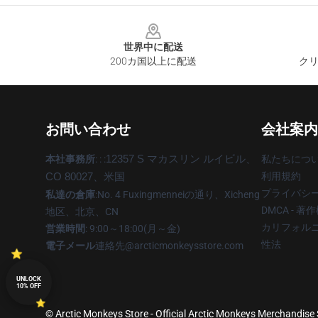
Footer
世界中に配送
200カ国以上に配送
クリ
お問い合わせ
会社案内
本社事務所
: : :
12357 S マカスリン ルイビル、
私たちにつ
利用規約
CO 80027、米国
プライバシ
私達の倉庫
:No. 4 Fuxingmenneiの通り、Xicheng
DMCA - 
地区、北京、CN
カリフォルニ
営業時間
: 9:00～18:00(月～金)
性法
電子メール
連絡先@arcticmonkeysstore.com
UNLOCK
10% OFF
© Arctic Monkeys Store - Official Arctic Monkeys Merchandise 