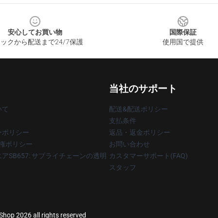
安心してお買い物
国際保証
ックから配送まで24/7保護
使用国で提供
当社のサポート
いて
配送&配送ポリシー
支払条件
ーポリシー
返品・返金ポリシー
著作権ポリシー
お問い合わせ
アSB657: サプライチェーンの透明
カスタマーサポート(FAQ)
スタッフ
Shop 2026 all rights reserved