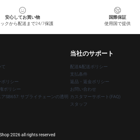
安心してお買い物
国際保証
ックから配送まで24/7保護
使用国で提供
当社のサポート
いて
配送&配送ポリシー
支払条件
ーポリシー
返品・返金ポリシー
著作権ポリシー
お問い合わせ
アSB657: サプライチェーンの透明
カスタマーサポート(FAQ)
スタッフ
Shop 2026 all rights reserved