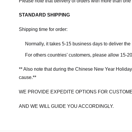
Please note that delivery of orders with more than one 
STANDARD SHIPPING
Shipping time for order:
Normally, it takes 5-15 business days to deliver th
For others countries’ customers, please allow 15-20
** Also note that during the Chinese New Year Holiday
cause.**
WE PROVIDE EXPEDITE OPTIONS FOR CUSTOME
AND WE WILL GUIDE YOU ACCORDINGLY.