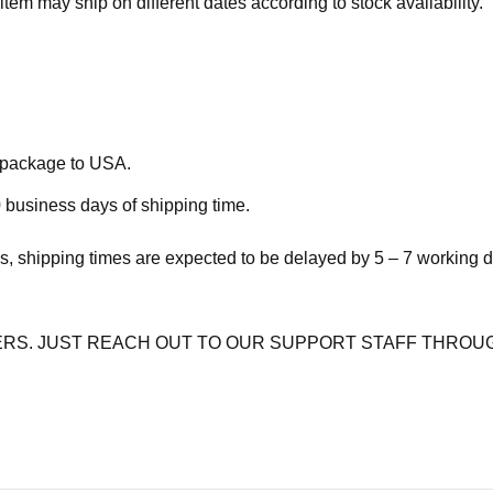
item may ship on different dates according to stock availability.
e package to USA.
 business days of shipping time.
s, shipping times are expected to be delayed by 5 – 7 working 
RS. JUST REACH OUT TO OUR SUPPORT STAFF THROUG