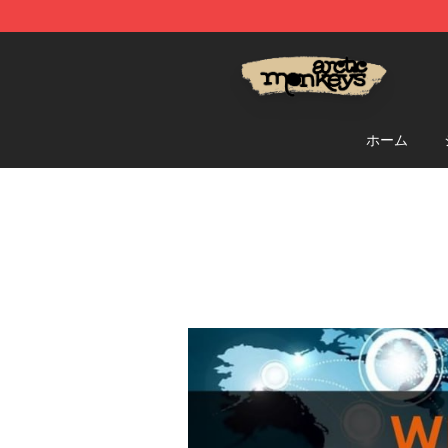
Arctic Monkeys Store - Official Arctic Monkeys Merch
ホーム