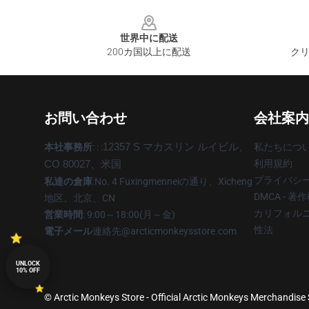
Footer
世界中に配送
200カ国以上に配送
クリ
お問い合わせ
会社案内
本社事務所
: : :
12357 S マカスリン ルイビル、
私たちにつ
利用規約
CO 80027、米国
プライバシ
私達の倉庫
:No. 4 Fuxingmenneiの通り、Xicheng
DMCA - 
地区、北京、CN
カリフォルニ
営業時間
: 9:00～18:00(月～金)
性法
電子メール
連絡先@arcticmonkeysstore.com
UNLOCK
10% OFF
© Arctic Monkeys Store - Official Arctic Monkeys Merchandise 