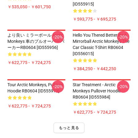
[ID555915]
￥535,050 - ￥601,750
￥593,775 - ￥695,275
より良い ミラーボール Arctic
Hello You Thered Better Be A
-20%
-20%
Monkeys 車のプルオーバーパ
Mirrorball Arctic Monkeys The
ーカーRB0604 [ID555956]
Car Classic T-Shirt RB0604
[ID556015]
￥622,775 - ￥724,275
￥384,250 - ￥442,250
Tour Arctic Monkeys, Pullover
Star Treatment - Arctic
-20%
-20%
Hoodie RB0604 [ID555973]
Monkeys Pullover Hoodie
RB0604 [ID555984]
￥622,775 - ￥724,275
￥622,775 - ￥724,275
もっと見る