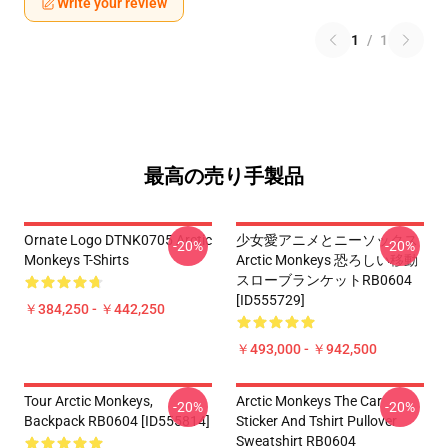
Write your review
1
/
1
最高の売り手製品
Ornate Logo DTNK0705 Arctic
少女愛アニメとニーソックス
-20%
-20%
Monkeys T-Shirts
Arctic Monkeys 恐ろしい移動
スローブランケットRB0604
[ID555729]
￥384,250 - ￥442,250
￥493,000 - ￥942,500
Tour Arctic Monkeys,
Arctic Monkeys The Car
-20%
-20%
Backpack RB0604 [ID555814]
Sticker And Tshirt Pullover
Sweatshirt RB0604