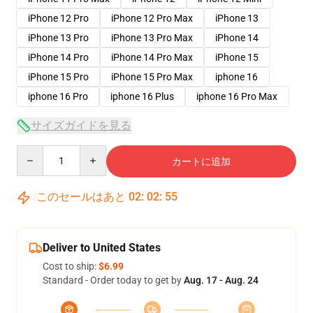
iPhone 12 Pro
iPhone 12 Pro Max
iPhone 13
iPhone 13 Pro
iPhone 13 Pro Max
iPhone 14
iPhone 14 Pro
iPhone 14 Pro Max
iPhone 15
iPhone 15 Pro
iPhone 15 Pro Max
iphone 16
iphone 16 Pro
iphone 16 Plus
iphone 16 Pro Max
サイズガイドを見る
Quantity
カートに追加
このセールはあと
02
:
02
:
54
Deliver to United States
Cost to ship:
$6.99
Standard - Order today to get by
Aug. 17 - Aug. 24