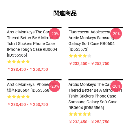
関連商品
Arctic Monkeys The Car
Fluorescent Adolescent -
-20%
-20%
Thered Better Be A Mirrorball |
Arctic Monkeys Samsung
Tshirt Stickers Phone Case
Galaxy Soft Case RB0604
IPhone Tough Case RB0604
[ID555573]
[ID555565]
￥233,450 - ￥253,750
￥233,450 - ￥253,750
Arctic Monkeys IPhoneの堅い
Arctic Monkeys The Car
-20%
-20%
場合RB0604 [ID555558]
Thered Better Be A Mirrorball |
Tshirt Stickers Phone Case
Samsung Galaxy Soft Case
￥233,450 - ￥253,750
RB0604 [ID555566]
￥233,450 - ￥253,750