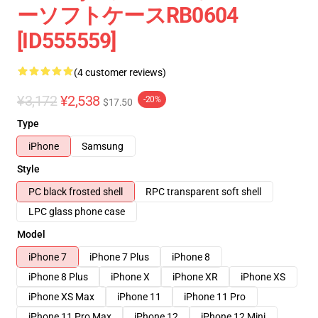
ーソフトケースRB0604
[ID555559]
(4 customer reviews)
¥3,172
¥2,538
-20%
$17.50
Type
iPhone
Samsung
Style
PC black frosted shell
RPC transparent soft shell
LPC glass phone case
Model
iPhone 7
iPhone 7 Plus
iPhone 8
iPhone 8 Plus
iPhone X
iPhone XR
iPhone XS
iPhone XS Max
iPhone 11
iPhone 11 Pro
iPhone 11 Pro Max
iPhone 12
iPhone 12 Mini