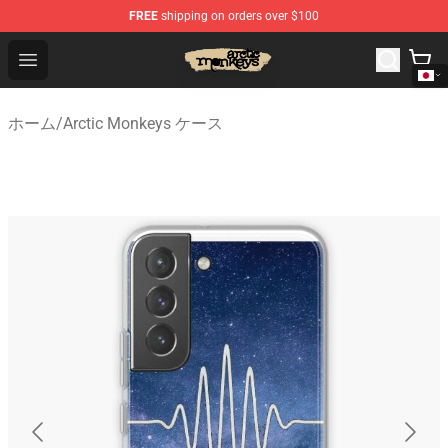
FREE
shipping on orders over $100
Arctic Monkeys Store - Official Arctic Monkeys Merchand
Open menu
ホーム
/
Arctic Monkeys ケース