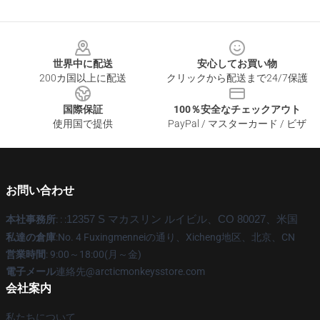
Footer
世界中に配送
安心してお買い物
200カ国以上に配送
クリックから配送まで24/7保護
国際保証
100％安全なチェックアウト
使用国で提供
PayPal / マスターカード / ビザ
お問い合わせ
本社事務所
: : :
12357 S マカスリン ルイビル、CO 80027、米国
私達の倉庫
:No. 4 Fuxingmenneiの通り、Xicheng地区、北京、CN
営業時間
: 9:00～18:00(月～金)
電子メール
連絡先@arcticmonkeysstore.com
会社案内
私たちについて