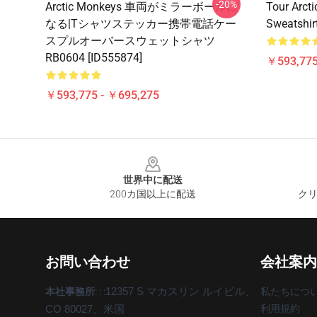
-20%
Arctic Monkeys 車両がミラーボールに
Tour Arcti
なる|Tシャツステッカー携帯電話ケー
Sweatshir
スプルオーバースウェットシャツ
RB0604 [ID555874]
￥593,775
￥593,775 - ￥695,275
Footer
世界中に配送
200カ国以上に配送
クリ
お問い合わせ
会社案内
本社事務所
: : :
12357 S マカスリン ルイビル、
私たちにつ
利用規約
CO 80027、米国