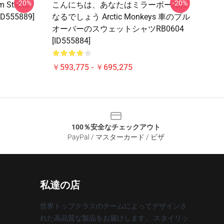
-20%
-20%
m Sticker
こんにちは、あなたはミラーボールに
[ID555889]
なるでしょう Arctic Monkeys 車のプル
オーバーのスウェットシャツRB0604
[ID555884]
￥593,775 - ￥695,275
100％安全なチェックアウト
PayPal / マスターカード / ビザ
私達の店
世界トップクラスのチームによってデザインさ
れた高品質な製品をお届けします。 スタイリッ