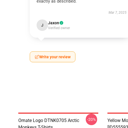
exactly as described.
Mar 7, 2025
Jaxon
J
Verified owner
Write your review
-20%
Ornate Logo DTNK0705 Arctic
Yellow Mo
Monkeys T-Shirts
[ID555593