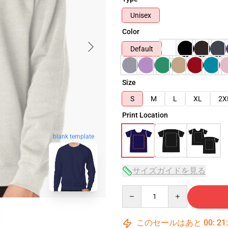
Unisex
Color
Default
Size
S
M
L
XL
2X
Print Location
blank template
サイズガイドを見る
Quantity
このセールはあと
00
:
21