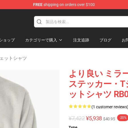
FREE
shipping on orders over $100
andise Shop
ショップ
カテゴリーで購入
注文追跡
ブログ
お
s スウェットシャツ
より良い ミラーボール
ステッカー・T
ットシャツ RB060
(1 customer reviews
¥7,422
¥5,938
-20%
$40.95
Type