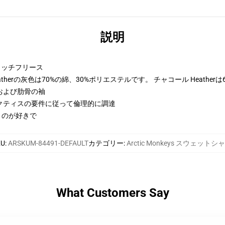
説明
トンリッチフリース
therの灰色は70%の綿、30%ポリエステルです。 チャコール Heather
および肋骨の袖
クティスの要件に従って倫理的に調達
くのが好きで
KU
:
ARSKUM-84491-DEFAULT
カテゴリー
:
Arctic Monkeys スウェットシ
What Customers Say