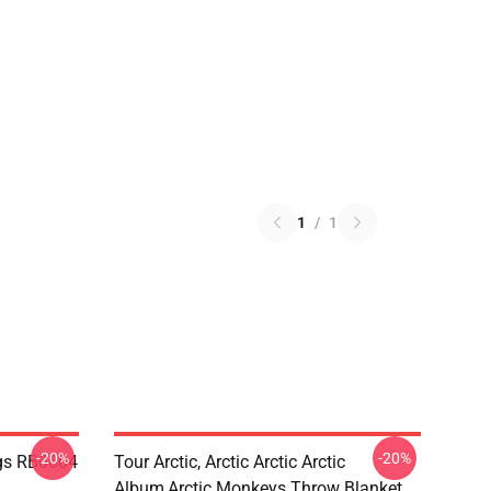
1
/
1
-20%
-20%
gs RB0604
Tour Arctic, Arctic Arctic Arctic
Album,arctic Monkeys Throw Blanket