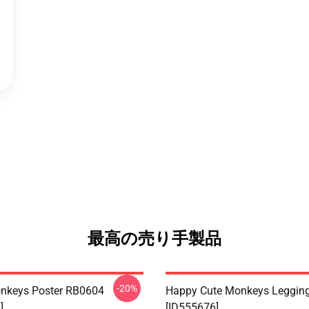
最高の売り手製品
-20%
nkeys Poster RB0604
Happy Cute Monkeys Leggin
]
[ID555676]