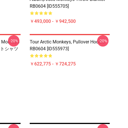
RB0604 [ID555705]
￥493,000 - ￥942,500
-20%
-20%
Monkeys
Tour Arctic Monkeys, Pullover Hoodie
トシャツ
RB0604 [ID555973]
￥622,775 - ￥724,275