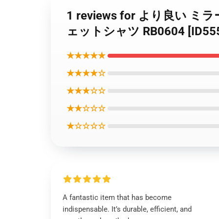
1 reviews for より良い
ェットシャツ RB0604 [ID555
★★★★★
★★★★☆
★★★☆☆
★★☆☆☆
★☆☆☆☆
A fantastic item that has become
indispensable. It’s durable, efficient, and