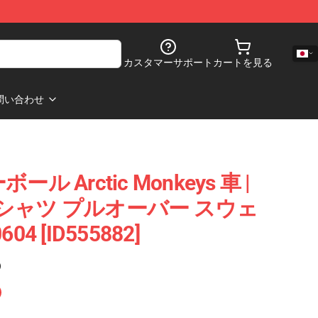
カスタマーサポート
カートを見る
問い合わせ
 Arctic Monkeys 車 |
シャツ プルオーバー スウェ
4 [ID555882]
)