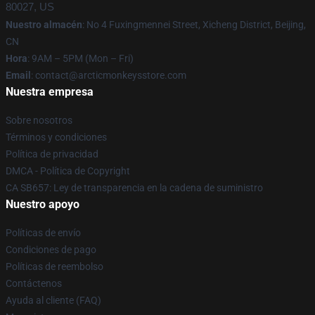
80027, US
Nuestro almacén
: No 4 Fuxingmennei Street, Xicheng District, Beijing,
CN
Hora
: 9AM – 5PM (Mon – Fri)
Email
: contact@arcticmonkeysstore.com
Nuestra empresa
Sobre nosotros
Términos y condiciones
Política de privacidad
DMCA - Política de Copyright
CA SB657: Ley de transparencia en la cadena de suministro
Nuestro apoyo
Políticas de envío
Condiciones de pago
Políticas de reembolso
Contáctenos
Ayuda al cliente (FAQ)