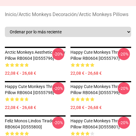
Inicio
/
Arctic Monkeys Decoración
/
Arctic Monkeys Pillows
Arctic Monkeys Aesthetic Throw
Happy Cute Monkeys Throw
-20%
-20%
Pillow RB0604 [ID555796]
Pillow RB0604 [ID555797]
22,08 € - 26,68 €
22,08 € - 26,68 €
Happy Cute Monkeys Throw
Happy Cute Monkeys Throw
-20%
-20%
Pillow RB0604 [ID555798]
Pillow RB0604 [ID555799]
22,08 € - 26,68 €
22,08 € - 26,68 €
Feliz Monos Lindos Tirador
Happy Cute Monkeys Throw
-20%
-20%
RB0604 [ID555800]
Pillow RB0604 [ID555801]