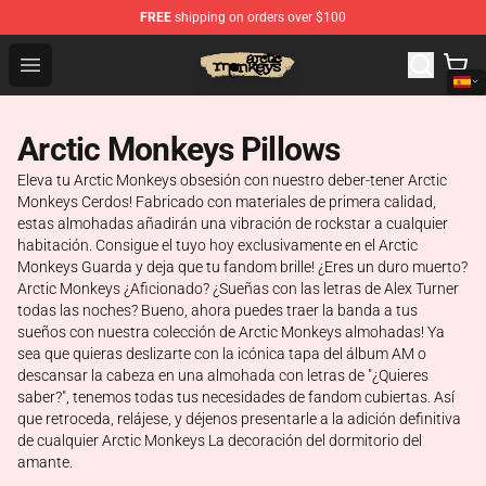
FREE
shipping on orders over $100
Arctic Monkeys Store - Official Arctic Monkeys Merchand
Open menu
Arctic Monkeys Pillows
Eleva tu Arctic Monkeys obsesión con nuestro deber-tener Arctic
Monkeys Cerdos! Fabricado con materiales de primera calidad,
estas almohadas añadirán una vibración de rockstar a cualquier
habitación. Consigue el tuyo hoy exclusivamente en el Arctic
Monkeys Guarda y deja que tu fandom brille! ¿Eres un duro muerto?
Arctic Monkeys ¿Aficionado? ¿Sueñas con las letras de Alex Turner
todas las noches? Bueno, ahora puedes traer la banda a tus
sueños con nuestra colección de Arctic Monkeys almohadas! Ya
sea que quieras deslizarte con la icónica tapa del álbum AM o
descansar la cabeza en una almohada con letras de "¿Quieres
saber?", tenemos todas tus necesidades de fandom cubiertas. Así
que retroceda, relájese, y déjenos presentarle a la adición definitiva
de cualquier Arctic Monkeys La decoración del dormitorio del
amante.