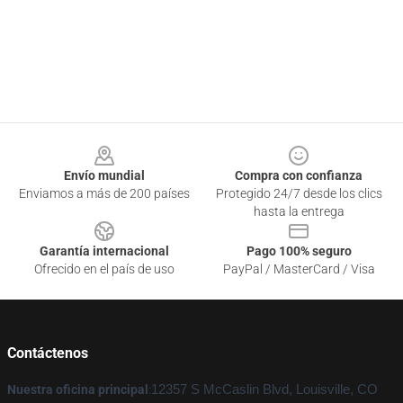
Footer
Envío mundial
Compra con confianza
Enviamos a más de 200 países
Protegido 24/7 desde los clics
hasta la entrega
Garantía internacional
Pago 100% seguro
Ofrecido en el país de uso
PayPal / MasterCard / Visa
Contáctenos
Nuestra oficina principal
:
12357 S McCaslin Blvd, Louisville, CO