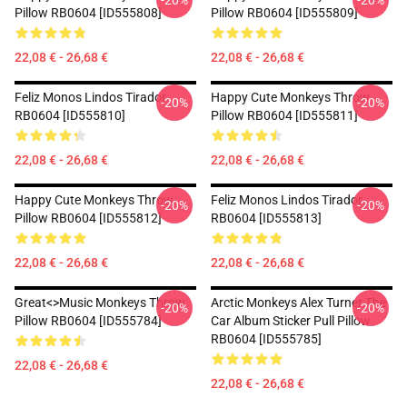
-20%
-20%
Pillow RB0604 [ID555808]
Pillow RB0604 [ID555809]
22,08 € - 26,68 €
22,08 € - 26,68 €
Feliz Monos Lindos Tirador
Happy Cute Monkeys Throw
-20%
-20%
RB0604 [ID555810]
Pillow RB0604 [ID555811]
22,08 € - 26,68 €
22,08 € - 26,68 €
Happy Cute Monkeys Throw
Feliz Monos Lindos Tirador
-20%
-20%
Pillow RB0604 [ID555812]
RB0604 [ID555813]
22,08 € - 26,68 €
22,08 € - 26,68 €
Great<>music Monkeys Throw
Arctic Monkeys Alex Turner The
-20%
-20%
Pillow RB0604 [ID555784]
Car Album Sticker Pull Pillow
RB0604 [ID555785]
22,08 € - 26,68 €
22,08 € - 26,68 €