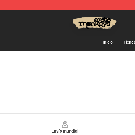
Arctic Monkeys Store - Official Arctic Monkeys Merch
Inicio
Tiend
Footer
Envío mundial