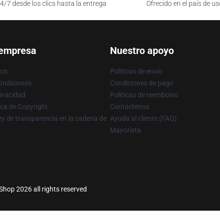
4/7 desde los clics hasta la entrega
Ofrecido en el país de us
 empresa
Nuestro apoyo
ros
Políticas de envío
ondiciones
Condiciones de pago
rivacidad
Políticas de reembolso
ica de Copyright
Contáctenos
y de transparencia en la cadena de
Ayuda al cliente (FAQ)
Mayorista
Shop 2026 all rights reserved