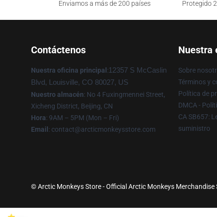
Enviamos a más de 200 países
Protegido 2
Contáctenos
Nuestra
Nuestra oficina principal
:
12357 S McCaslin
Sobre nosot
Términos y c
Blvd, Louisville, CO 80027, US
Política de p
Nuestro almacén
: No 4 Fuxingmennei Street,
DMCA - Polít
Xicheng District, Beijing, CN
CA SB657: Le
Hora
: 9AM – 5PM (Mon – Fri)
suministro
Email
: contact@arcticmonkeysstore.com
© Arctic Monkeys Store - Official Arctic Monkeys Merchandise 