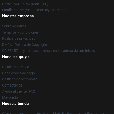
Hora
: 9AM – 5PM (Mon – Fri)
Email
: contact@arcticmonkeysstore.com
Nuestra empresa
Sobre nosotros
Términos y condiciones
Política de privacidad
DMCA - Política de Copyright
CA SB657: Ley de transparencia en la cadena de suministro
Nuestro apoyo
Políticas de envío
Condiciones de pago
Políticas de reembolso
Contáctenos
Ayuda al cliente (FAQ)
Mayorista
Nuestra tienda
Ofrecemos productos de alta calidad diseñados específicamente por