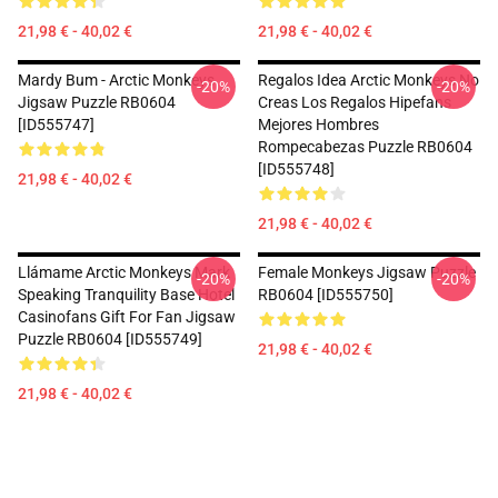
21,98 € - 40,02 €
21,98 € - 40,02 €
Mardy Bum - Arctic Monkeys
Regalos Idea Arctic Monkeys No
-20%
-20%
Jigsaw Puzzle RB0604
Creas Los Regalos Hipefans
[ID555747]
Mejores Hombres
Rompecabezas Puzzle RB0604
[ID555748]
21,98 € - 40,02 €
21,98 € - 40,02 €
Llámame Arctic Monkeys Mark
Female Monkeys Jigsaw Puzzle
-20%
-20%
Speaking Tranquility Base Hotel
RB0604 [ID555750]
Casinofans Gift For Fan Jigsaw
Puzzle RB0604 [ID555749]
21,98 € - 40,02 €
21,98 € - 40,02 €