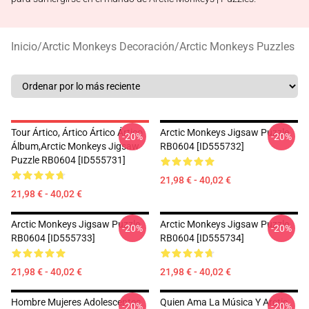
Inicio
/
Arctic Monkeys Decoración
/
Arctic Monkeys Puzzles
Tour Ártico, Ártico Ártico Ártico
Arctic Monkeys Jigsaw Puzzle
-20%
-20%
Álbum,arctic Monkeys Jigsaw
RB0604 [ID555732]
Puzzle RB0604 [ID555731]
21,98 € - 40,02 €
21,98 € - 40,02 €
Arctic Monkeys Jigsaw Puzzle
Arctic Monkeys Jigsaw Puzzle
-20%
-20%
RB0604 [ID555733]
RB0604 [ID555734]
21,98 € - 40,02 €
21,98 € - 40,02 €
Hombre Mujeres Adolescentes
Quien Ama La Música Y Arctic
-20%
-20%