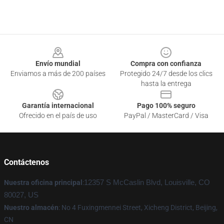
Footer
Envío mundial
Compra con confianza
Enviamos a más de 200 países
Protegido 24/7 desde los clics
hasta la entrega
Garantía internacional
Pago 100% seguro
Ofrecido en el país de uso
PayPal / MasterCard / Visa
Contáctenos
Nuestra oficina principal
:
12357 S McCaslin Blvd, Louisville, CO
80027, US
Nuestro almacén
: No 4 Fuxingmennei Street, Xicheng District, Beijing,
CN