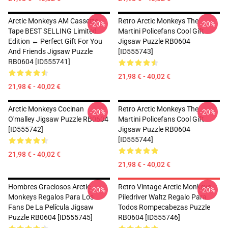
Arctic Monkeys AM Cassette
Retro Arctic Monkeys The
-20%
-20%
Tape BEST SELLING Limited
Martini Policefans Cool Gift
Edition ← Perfect Gift For You
Jigsaw Puzzle RB0604
And Friends Jigsaw Puzzle
[ID555743]
RB0604 [ID555741]
21,98 € - 40,02 €
21,98 € - 40,02 €
Arctic Monkeys Cocinan
Retro Arctic Monkeys The
-20%
-20%
O'malley Jigsaw Puzzle RB0604
Martini Policefans Cool Gift
[ID555742]
Jigsaw Puzzle RB0604
[ID555744]
21,98 € - 40,02 €
21,98 € - 40,02 €
Hombres Graciosos Arctic
Retro Vintage Arctic Monkeys
-20%
-20%
Monkeys Regalos Para Los
Piledriver Waltz Regalo Para
Fans De La Película Jigsaw
Todos Rompecabezas Puzzle
Puzzle RB0604 [ID555745]
RB0604 [ID555746]