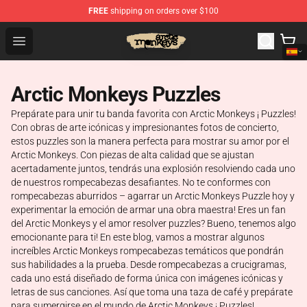
FREE
shipping on orders over $100
Arctic Monkeys Store - Official Arctic Monkeys Merchand
Open menu
Arctic Monkeys Puzzles
Prepárate para unir tu banda favorita con Arctic Monkeys ¡ Puzzles!
Con obras de arte icónicas y impresionantes fotos de concierto,
estos puzzles son la manera perfecta para mostrar su amor por el
Arctic Monkeys. Con piezas de alta calidad que se ajustan
acertadamente juntos, tendrás una explosión resolviendo cada uno
de nuestros rompecabezas desafiantes. No te conformes con
rompecabezas aburridos – agarrar un Arctic Monkeys Puzzle hoy y
experimentar la emoción de armar una obra maestra! Eres un fan
del Arctic Monkeys y el amor resolver puzzles? Bueno, tenemos algo
emocionante para ti! En este blog, vamos a mostrar algunos
increíbles Arctic Monkeys rompecabezas temáticos que pondrán
sus habilidades a la prueba. Desde rompecabezas a crucigramas,
cada uno está diseñado de forma única con imágenes icónicas y
letras de sus canciones. Así que toma una taza de café y prepárate
para sumergirse en el mundo de Arctic Monkeys ¡ Puzzles!