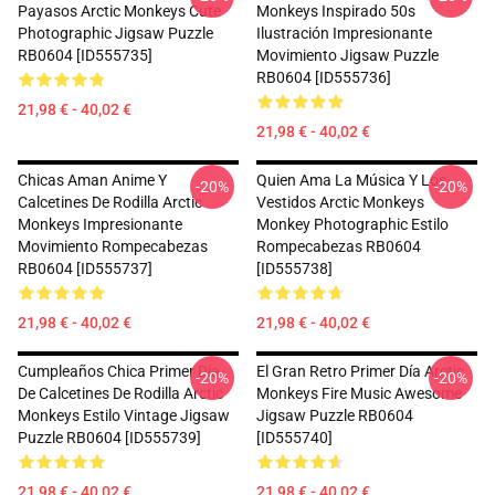
Payasos Arctic Monkeys Cute
Monkeys Inspirado 50s
Photographic Jigsaw Puzzle
Ilustración Impresionante
RB0604 [ID555735]
Movimiento Jigsaw Puzzle
RB0604 [ID555736]
21,98 € - 40,02 €
21,98 € - 40,02 €
Chicas Aman Anime Y
Quien Ama La Música Y Los
-20%
-20%
Calcetines De Rodilla Arctic
Vestidos Arctic Monkeys
Monkeys Impresionante
Monkey Photographic Estilo
Movimiento Rompecabezas
Rompecabezas RB0604
RB0604 [ID555737]
[ID555738]
21,98 € - 40,02 €
21,98 € - 40,02 €
Cumpleaños Chica Primer Día
El Gran Retro Primer Día Arctic
-20%
-20%
De Calcetines De Rodilla Arctic
Monkeys Fire Music Awesome
Monkeys Estilo Vintage Jigsaw
Jigsaw Puzzle RB0604
Puzzle RB0604 [ID555739]
[ID555740]
21,98 € - 40,02 €
21,98 € - 40,02 €