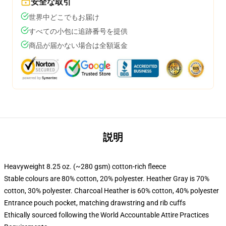
安全な取引
世界中どこでもお届け
すべての小包に追跡番号を提供
商品が届かない場合は全額返金
説明
Heavyweight 8.25 oz. (~280 gsm) cotton-rich fleece
Stable colours are 80% cotton, 20% polyester. Heather Gray is 70%
cotton, 30% polyester. Charcoal Heather is 60% cotton, 40% polyester
Entrance pouch pocket, matching drawstring and rib cuffs
Ethically sourced following the World Accountable Attire Practices