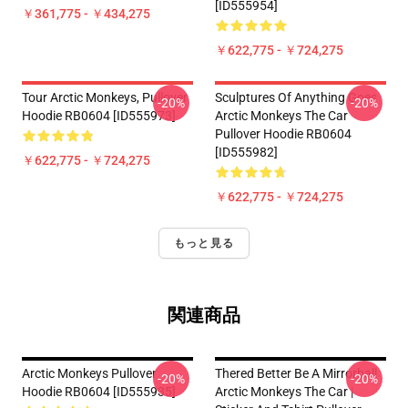
[ID555954]
￥361,775 - ￥434,275
￥622,775 - ￥724,275
Tour Arctic Monkeys, Pullover
Sculptures Of Anything Goes
-20%
-20%
Hoodie RB0604 [ID555973]
Arctic Monkeys The Car
Pullover Hoodie RB0604
[ID555982]
￥622,775 - ￥724,275
￥622,775 - ￥724,275
もっと見る
関連商品
Arctic Monkeys Pullover
Thered Better Be A Mirrorball
-20%
-20%
Hoodie RB0604 [ID555935]
Arctic Monkeys The Car |