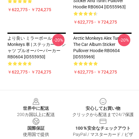
Sticker And Tshirt Pullover
Hoodie RB0604 [ID555963]
￥622,775 - ￥724,275
￥622,775 - ￥724,275
より良い ミラーボール Arctic
Arctic Monkeys Alex Turner
-20%
-20%
Monkeys 車 | ステッカー・Tシ
The Car Album Sticker
ャツ プルオーバーパーカー
Pullover Hoodie RB0604
RB0604 [ID555950]
[ID555969]
￥622,775 - ￥724,275
￥622,775 - ￥724,275
Footer
世界中に配送
安心してお買い物
200カ国以上に配送
クリックから配送まで24/7保護
国際保証
100％安全なチェックアウト
使用国で提供
PayPal / マスターカード / ビザ