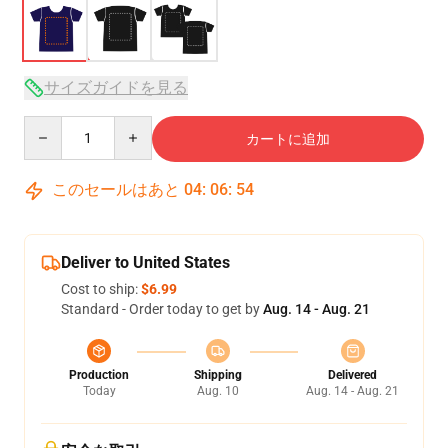
サイズガイドを見る
Quantity
カートに追加
このセールはあと
04
:
06
:
53
Deliver to United States
Cost to ship:
$6.99
Standard - Order today to get by
Aug. 14 - Aug. 21
Production
Shipping
Delivered
Today
Aug. 10
Aug. 14 - Aug. 21