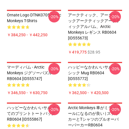
Ornate Logo DTNK0705 Arctic
アークティック、アークティ
-20%
-20%
Monkeys T-Shirts
ックアークティックアークテ
ィックアルバム、arctic
Monkeys レギンス RB0604
￥384,250 - ￥442,250
[ID555673]
￥419,775
$28.95
マーディバム - Arctic
ハッピーなかわいいサル クラ
-20%
-20%
Monkeys ジグソーパズル
シック Mug RB0604
RB0604 [ID555747]
[ID555772]
￥346,550 - ￥630,750
￥362,500 - ￥420,500
ハッピーなかわいいサル すべ
Arctic Monkeys 車がミラーボ
-20%
-20%
てのプリントトートバッグ
ールになるのが良い | ステッ
RB0604 [ID555867]
カーとTシャツのプルオーバ
ーパーカーRB0604