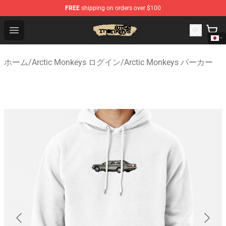
FREE
shipping on orders over $100
Arctic Monkeys Store - Official Arctic Monkeys Merchand
Open menu
ホーム
/
Arctic Monkeys ログイン
/
Arctic Monkeys パーカー