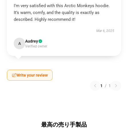
I’m very satisfied with this Arctic Monkeys hoodie.
It’s warm, comfy, and the quality is exactly as
described. Highly recommend it!
Mar 6, 2025
Audrey
A
Verified owner
Write your review
1
/
1
最高の売り手製品