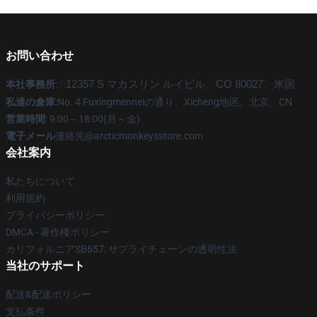
お問い合わせ
本社事務所
: : :
12357 S マカスリン ルイビル、CO 80027、米国
私達の倉庫
:No. 4 Fuxingmenneiの通り、Xicheng地区、北京、CN
営業時間
: 9:00～18:00(月～金)
電子メール
連絡先@arcticmonkeysstore.com
会社案内
私たちについて
利用規約
プライバシーポリシー
DMCA - 著作権ポリシー
カリフォルニアSB657: サプライチェーンの透明性法
当社のサポート
配送&配送ポリシー
支払条件