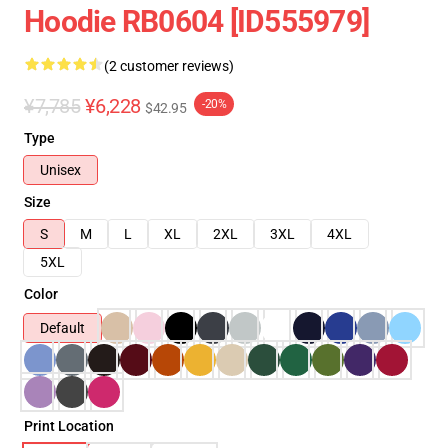
Hoodie RB0604 [ID555979]
(2 customer reviews)
¥7,785
¥6,228
-20%
$42.95
Type
Unisex
Size
S
M
L
XL
2XL
3XL
4XL
5XL
Color
Default
Print Location