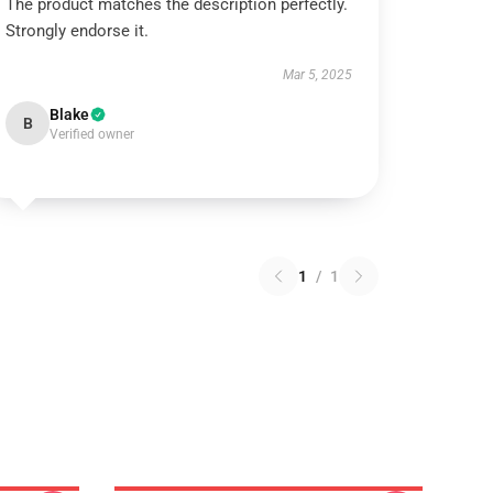
The product matches the description perfectly.
Strongly endorse it.
Mar 5, 2025
Blake
B
Verified owner
1
/
1