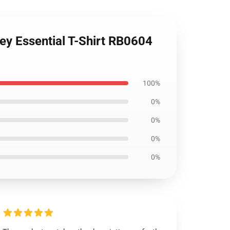
ey Essential T-Shirt RB0604
100%
0%
0%
0%
0%