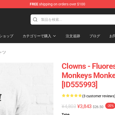
FREE
shipping on orders over $100
andise Shop
ショップ
カテゴリーで購入
注文追跡
ブログ
お
シャツ
Clowns - Fluores
Monkeys Monkey
[ID555993]
(3 customer reviews
¥4,803
¥3,843
-20%
$26.50
Type