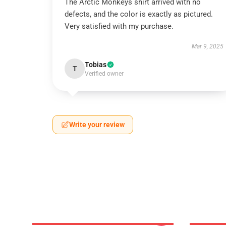
The Arctic Monkeys shirt arrived with no
defects, and the color is exactly as pictured.
Very satisfied with my purchase.
Mar 9, 2025
Tobias
T
Verified owner
Write your review