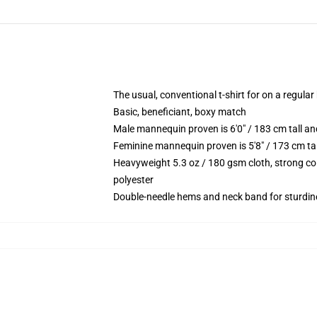
The usual, conventional t-shirt for on a regular
Basic, beneficiant, boxy match
Male mannequin proven is 6'0" / 183 cm tall 
Feminine mannequin proven is 5'8" / 173 cm ta
Heavyweight 5.3 oz / 180 gsm cloth, strong co
polyester
Double-needle hems and neck band for sturdin