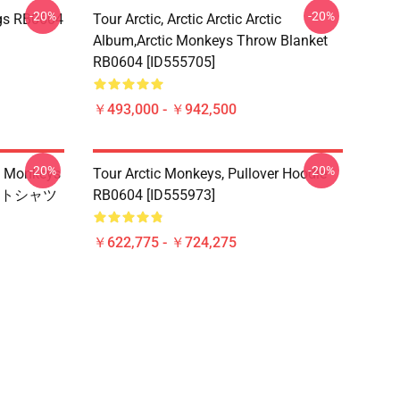
-20%
-20%
gs RB0604
Tour Arctic, Arctic Arctic Arctic
Album,arctic Monkeys Throw Blanket
RB0604 [ID555705]
￥493,000 - ￥942,500
-20%
-20%
Monkeys
Tour Arctic Monkeys, Pullover Hoodie
トシャツ
RB0604 [ID555973]
￥622,775 - ￥724,275