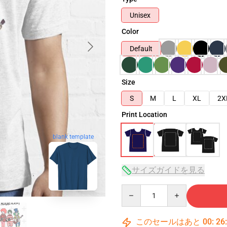
Unisex
Color
Default
Size
S
M
L
XL
2X
Print Location
blank template
サイズガイドを見る
Quantity
このセールはあと
00
:
26