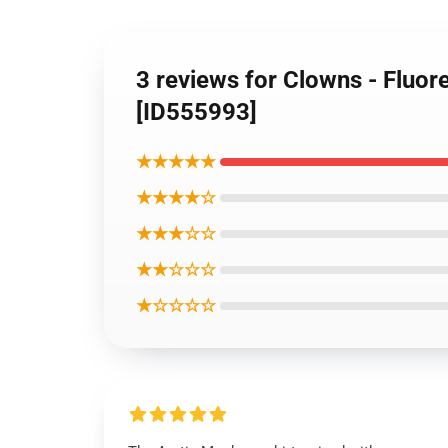
3 reviews for Clowns - Fluo
[ID555993]
★★★★★
★★★★☆
★★★☆☆
★★☆☆☆
★☆☆☆☆