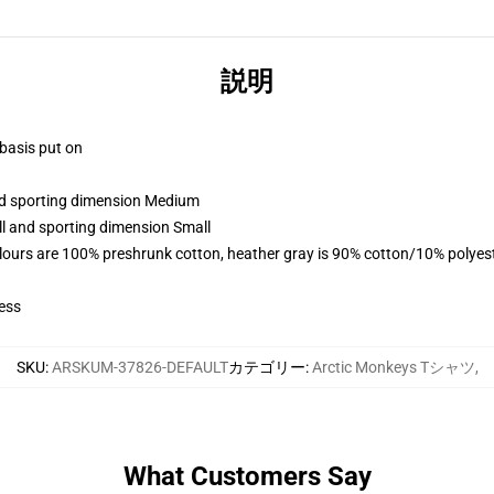
説明
 basis put on
and sporting dimension Medium
ll and sporting dimension Small
lours are 100% preshrunk cotton, heather gray is 90% cotton/10% polyes
ess
SKU
:
ARSKUM-37826-DEFAULT
カテゴリー
:
Arctic Monkeys Tシャツ
,
What Customers Say