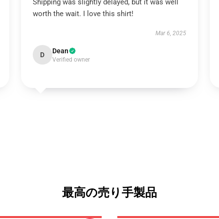
Shipping was slightly delayed, but it was well
worth the wait. I love this shirt!
Mar 6, 2025
Dean
D
Verified owner
最高の売り手製品