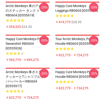
Arctic Monkeys 車のアルバム
Happy Cute Monkeys
-20%
-20%
のステッカー タンク トップ
Leggings RB0604 [ID555676]
RB0604 [ID555619]
￥419,775
$28.95
￥354,525
$24.45
Happy Cute Monkeys Pullover
Tour Arctic Monkeys, Pullover
-20%
-20%
Sweatshirt RB0604
Hoodie RB0604 [ID555973]
[ID555926]
￥622,775 - ￥724,275
￥593,775 - ￥695,275
Arctic Monkeys 車ポスタース
Happy Cute Monkeys Pullover
-20%
-20%
テッカーとTシャツプルオー
Hoodie RB0604 [ID555991]
バーパーカーRB0604
[ID555977]
￥622,775 - ￥724,275
￥622,775 - ￥724,275