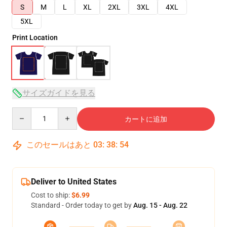
S
M
L
XL
2XL
3XL
4XL
5XL
Print Location
サイズガイドを見る
Quantity
カートに追加
このセールはあと
03
:
38
:
53
Deliver to United States
Cost to ship:
$6.99
Standard - Order today to get by
Aug. 15 - Aug. 22