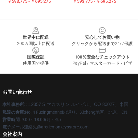
￥593,775 - ￥695,275
￥593,775 - ￥695,275
Footer
世界中に配送
安心してお買い物
200カ国以上に配送
クリックから配送まで24/7保護
国際保証
100％安全なチェックアウト
使用国で提供
PayPal / マスターカード / ビザ
お問い合わせ
本社事務所
: : :
12357 S マカスリン ルイビル、CO 80027、米国
私達の倉庫
:No. 4 Fuxingmenneiの通り、Xicheng地区、北京、CN
営業時間
: 9:00～18:00(月～金)
電子メール
連絡先@arcticmonkeysstore.com
会社案内