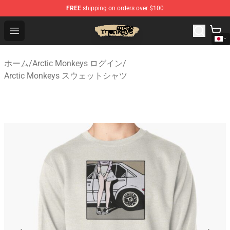
FREE
shipping on orders over $100
Arctic Monkeys Store - Official Arctic Monkeys Merchand
Open menu
ホーム
/
Arctic Monkeys ログイン
/
Arctic Monkeys スウェットシャツ