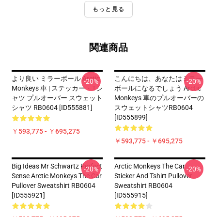
もっと見る
関連商品
より良い ミラーボール Arctic
こんにちは、あなたはミラー
-20%
-20%
Monkeys 車 | ステッカー・Tシ
ボールになるでしょう Arctic
ャツ プルオーバー スウェット
Monkeys 車のプルオーバーの
シャツ RB0604 [ID555881]
スウェットシャツRB0604
[ID555899]
￥593,775 - ￥695,275
￥593,775 - ￥695,275
Big Ideas Mr Schwartz Perfect
Arctic Monkeys The Car
-20%
-20%
Sense Arctic Monkeys The Car
Sticker And Tshirt Pullover
Pullover Sweatshirt RB0604
Sweatshirt RB0604
[ID555921]
[ID555915]