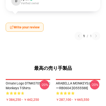
D
Verified owner
Write your review
1
/
1
最高の売り手製品
Ornate Logo DTNK0705 Arctic
ARABELLA MONKEYSポスタ
-20%
-20%
Monkeys T-Shirts
ーRB0604 [ID555588]
￥384,250 - ￥442,250
￥287,100 - ￥665,550