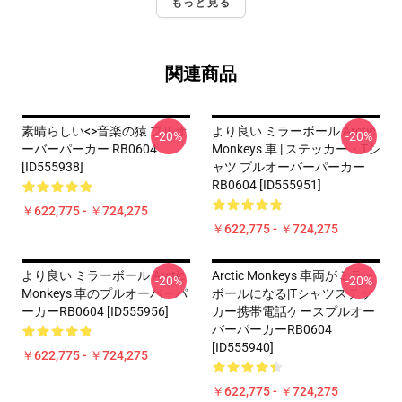
もっと見る
関連商品
素晴らしい<>音楽の猿 プルオ
より良い ミラーボール Arctic
-20%
-20%
ーバーパーカー RB0604
Monkeys 車 | ステッカー・Tシ
[ID555938]
ャツ プルオーバーパーカー
RB0604 [ID555951]
￥622,775 - ￥724,275
￥622,775 - ￥724,275
より良い ミラーボール Arctic
Arctic Monkeys 車両がミラー
-20%
-20%
Monkeys 車のプルオーバーパ
ボールになる|Tシャツステッ
ーカーRB0604 [ID555956]
カー携帯電話ケースプルオー
バーパーカーRB0604
[ID555940]
￥622,775 - ￥724,275
￥622,775 - ￥724,275