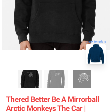
blank template
Thered Better Be A Mirrorball
Arctic Monkeys The Car |