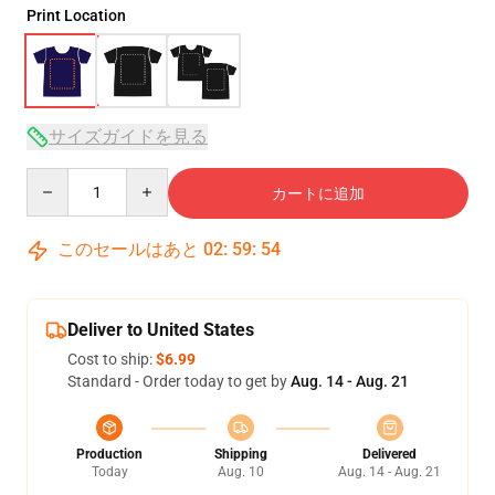
Print Location
サイズガイドを見る
Quantity
カートに追加
このセールはあと
02
:
59
:
53
Deliver to United States
Cost to ship:
$6.99
Standard - Order today to get by
Aug. 14 - Aug. 21
Production
Shipping
Delivered
Today
Aug. 10
Aug. 14 - Aug. 21