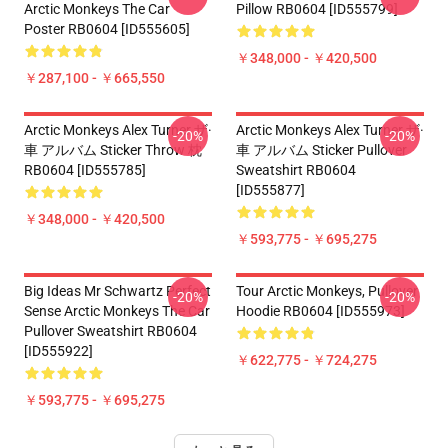
Arctic Monkeys The Car
Pillow RB0604 [ID555799]
Poster RB0604 [ID555605]
￥348,000 - ￥420,500
￥287,100 - ￥665,550
Arctic Monkeys Alex Turner ザ·
Arctic Monkeys Alex Turner ザ·
-20%
-20%
車 アルバム Sticker Throw 枕
車 アルバム Sticker Pullover
RB0604 [ID555785]
Sweatshirt RB0604
[ID555877]
￥348,000 - ￥420,500
￥593,775 - ￥695,275
Big Ideas Mr Schwartz Perfect
Tour Arctic Monkeys, Pullover
-20%
-20%
Sense Arctic Monkeys The Car
Hoodie RB0604 [ID555973]
Pullover Sweatshirt RB0604
[ID555922]
￥622,775 - ￥724,275
￥593,775 - ￥695,275