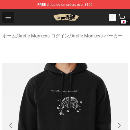
FREE
shipping on orders over $100
Arctic Monkeys Store - Official Arctic Monkeys Merchand
Open menu
ホーム
/
Arctic Monkeys ログイン
/
Arctic Monkeys パーカー