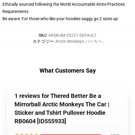
Ethically sourced following the World Accountable Attire Practices
Requirements
Be aware: For those who like your hoodies saggy go 2 sizes up
SKU
:
ARSKUM-53221-DEFAULT
カテゴリー
:
Arctic Monkeys パーカー
,
What Customers Say
1 reviews for Thered Better Be a
Mirrorball Arctic Monkeys The Car |
Sticker and Tshirt Pullover Hoodie
RB0604 [ID555933]