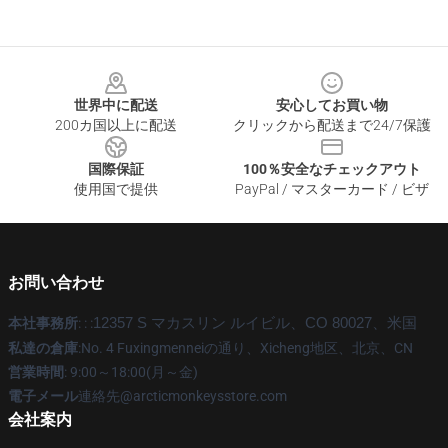
Footer
世界中に配送
安心してお買い物
200カ国以上に配送
クリックから配送まで24/7保護
国際保証
100％安全なチェックアウト
使用国で提供
PayPal / マスターカード / ビザ
お問い合わせ
本社事務所
: : :
12357 S マカスリン ルイビル、CO 80027、米国
私達の倉庫
:No. 4 Fuxingmenneiの通り、Xicheng地区、北京、CN
営業時間
: 9:00～18:00(月～金)
電子メール
連絡先@arcticmonkeysstore.com
会社案内