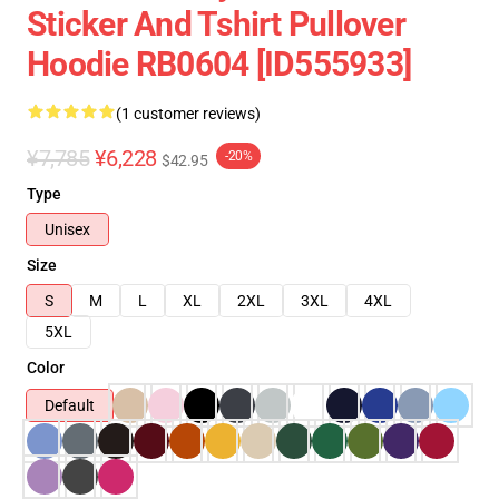
Sticker And Tshirt Pullover
Hoodie RB0604 [ID555933]
(1 customer reviews)
¥7,785
¥6,228
-20%
$42.95
Type
Unisex
Size
S
M
L
XL
2XL
3XL
4XL
5XL
Color
Default