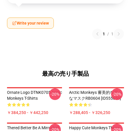
Write your review
1
/
1
最高の売り手製品
Ornate Logo DTNK0705 Arctic
Arctic Monkeys 審美的な平ら
-20%
-20%
Monkeys T-Shirts
なマスクRB0604 [ID555650]
￥384,250 - ￥442,250
￥288,405 - ￥326,250
Thered Better Be A Mirrorball
Happy Cute Monkeys Throw
-20%
-20%