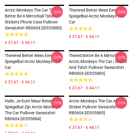
Arctic Monkeys The Car Thered
Therered Better Wees Een
-20%
-20%
Better Be A Mirrorball Tshirt
Spiegelbal Arctic Monkeys The
Stickers Phone Case Pullover
Car
Sweatshirt RB0604 [ID555880]
€ 37,67 - € 44,11
€ 37,67 - € 44,11
Therered Better Wees Een
Thered Better Be A Mirrorball
-20%
-20%
Spiegelbal Arctic Monkeys The
Arctic Monkeys The Car | Sticker
Car
And Tshirt Pullover Sweatshirt
RB0604 [ID555883]
€ 37,67 - € 44,11
€ 37,67 - € 44,11
Hallo, Je Kunt Maar Beter Een
Arctic Monkeys The Car Album
-20%
-20%
Spiegelbal Zijn Arctic Monkeys
Sticker Pullover Sweatshirt
The Car Pullover Sweatshirt
RB0604 [ID555885]
RB0604 [ID555884]
€ 37,67 - € 44,11