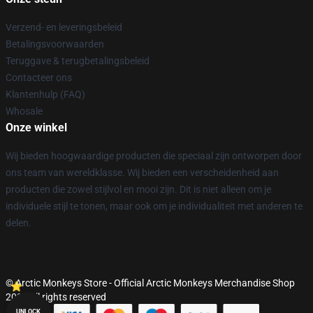
Verzend- en leveringsbeleid
Betalingsvoorwaarden
Teruggave & terugbetalingsbeleid
Contacteer ons
Klantenhulp (FAQ)
Whosale
Onze winkel
Wij bieden hoogwaardige producten die speciaal zijn ontworpen door
ons team van wereldklasse. Wij bieden een verscheidenheid aan
producten die zowel stijlvol en mooi zijn. Dit is niet alleen om je
individuele stijl te tonen, maar ook om je individualiteit met anderen te
delen.
© Arctic Monkeys Store - Official Arctic Monkeys Merchandise Shop
2026 all rights reserved
UNLOCK