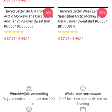
€ 37,67 - € 44,11
Thered Better Be A Mirrorball
Therered Better Wees Een
-20%
-20%
Arctic Monkeys The Car | Sticker
Spiegelbal Arctic Monkeys The
And Tshirt Pullover Sweatshirt
Car Pullover Sweatshirt RB0604
RB0604 [ID555886]
[ID555887]
€ 37,67 - € 44,11
€ 37,67 - € 44,11
Footer
Wereldwijde verzending
Winkel met vertrouwen
Wij verzenden naar meer dan 200
24/7 beschermd van klikken tot
landen
levering