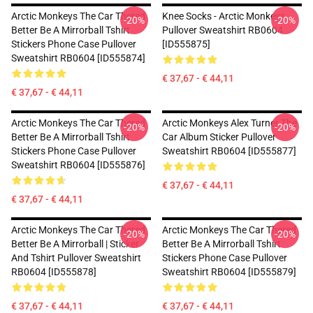
Arctic Monkeys The Car Thered
Knee Socks - Arctic Monkeys
-20%
-20%
Better Be A Mirrorball Tshirt
Pullover Sweatshirt RB0604
Stickers Phone Case Pullover
[ID555875]
Sweatshirt RB0604 [ID555874]
€ 37,67 - € 44,11
€ 37,67 - € 44,11
Arctic Monkeys The Car Thered
Arctic Monkeys Alex Turner The
-20%
-20%
Better Be A Mirrorball Tshirt
Car Album Sticker Pullover
Stickers Phone Case Pullover
Sweatshirt RB0604 [ID555877]
Sweatshirt RB0604 [ID555876]
€ 37,67 - € 44,11
€ 37,67 - € 44,11
Arctic Monkeys The Car Thered
Arctic Monkeys The Car Thered
-20%
-20%
Better Be A Mirrorball | Sticker
Better Be A Mirrorball Tshirt
And Tshirt Pullover Sweatshirt
Stickers Phone Case Pullover
RB0604 [ID555878]
Sweatshirt RB0604 [ID555879]
€ 37,67 - € 44,11
€ 37,67 - € 44,11