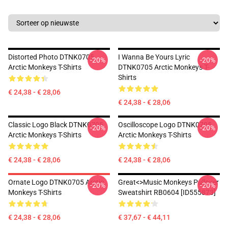
Distorted Photo DTNK0705
I Wanna Be Yours Lyric
-20%
-20%
Arctic Monkeys T-Shirts
DTNK0705 Arctic Monkeys T-
Shirts
€ 24,38 - € 28,06
€ 24,38 - € 28,06
Classic Logo Black DTNK0705
Oscilloscope Logo DTNK0705
-20%
-20%
Arctic Monkeys T-Shirts
Arctic Monkeys T-Shirts
€ 24,38 - € 28,06
€ 24,38 - € 28,06
Ornate Logo DTNK0705 Arctic
Great<>music Monkeys Pullover
-20%
-20%
Monkeys T-Shirts
Sweatshirt RB0604 [ID555873]
€ 24,38 - € 28,06
€ 37,67 - € 44,11