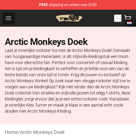
FREE
shipping on orders over $100
Arctic Monkeys Store - Official Arctic Monkeys Merchand
Open menu
Arctic Monkeys Doek
Laat je innerlijke rockster los met de Arctic Monkeys Doek! Gemaakt
van hoogwaardige materialen, is dit stijlvolle kledingstuk een must-
have voor elke echte fan. Perfect voor concerten of casual kleding,
het is tijd om je kledingkast te verheffen en je liefde voor een van de
beste bands van onze tijd te tonen. Krijg de jouwe nu exclusief op
Arctic Monkeys Winkel! Op zoek naar een vleugje rockster stijl toe te
voegen aan uw kledingkast? Kijk niet verder dan de Arctic Monkeys
Doek collectie! Van strakke en stijlvolle jassen tot edgy t-shirts, deze
kledinglijn zorgt ervoor dat je je een echte rockster voelt. Kanaliseer
je innerlijke Alex Turner en maak je klaar in een aantal echt coole
draden met Arctic Monkeys Kleding.
Home
/
Arctic Monkeys Doek