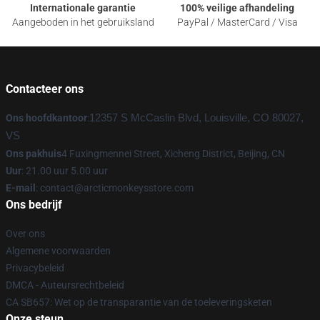
Internationale garantie
100% veilige afhandeling
Aangeboden in het gebruiksland
PayPal / MasterCard / Visa
Contacteer ons
Ons hoofdkantoor
:
12357 S McCaslin Blvd, Louisville, CO 80027,
VS
Ons pakhuis
4 Fuxingmennei Street, Xicheng District, Beijing, CN
Uur
: 21.00 uur 5.00 uur
E-mail
: contact@arcticmonkeysstore.com
Ons bedrijf
Over ons
Algemene voorwaarden
Privacybeleid
DMCA - Auteursrechtbeleid
CA SB657: Wet op de transparantie van de toeleveringsketen
Onze steun