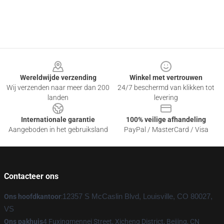
Footer
Wereldwijde verzending
Winkel met vertrouwen
Wij verzenden naar meer dan 200
24/7 beschermd van klikken tot
landen
levering
Internationale garantie
100% veilige afhandeling
Aangeboden in het gebruiksland
PayPal / MasterCard / Visa
Contacteer ons
Ons hoofdkantoor
:
12357 S McCaslin Blvd, Louisville, CO 80027,
VS
Ons pakhuis
4 Fuxingmennei Street, Xicheng District, Beijing, CN