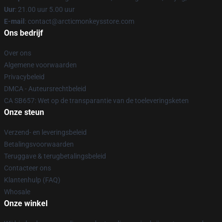
Uur
: 21.00 uur 5.00 uur
E-mail
: contact@arcticmonkeysstore.com
Ons bedrijf
Over ons
Algemene voorwaarden
Privacybeleid
DMCA - Auteursrechtbeleid
CA SB657: Wet op de transparantie van de toeleveringsketen
Onze steun
Verzend- en leveringsbeleid
Betalingsvoorwaarden
Teruggave & terugbetalingsbeleid
Contacteer ons
Klantenhulp (FAQ)
Whosale
Onze winkel