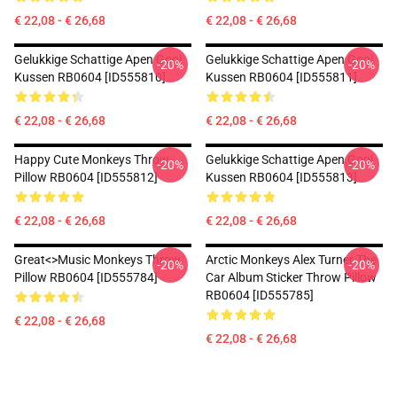
€ 22,08 - € 26,68
€ 22,08 - € 26,68
Gelukkige Schattige Apen Gooi
Gelukkige Schattige Apen Gooi
-20%
-20%
Kussen RB0604 [ID555810]
Kussen RB0604 [ID555811]
€ 22,08 - € 26,68
€ 22,08 - € 26,68
Happy Cute Monkeys Throw
Gelukkige Schattige Apen Gooi
-20%
-20%
Pillow RB0604 [ID555812]
Kussen RB0604 [ID555813]
€ 22,08 - € 26,68
€ 22,08 - € 26,68
Great<>music Monkeys Throw
Arctic Monkeys Alex Turner The
-20%
-20%
Pillow RB0604 [ID555784]
Car Album Sticker Throw Pillow
RB0604 [ID555785]
€ 22,08 - € 26,68
€ 22,08 - € 26,68