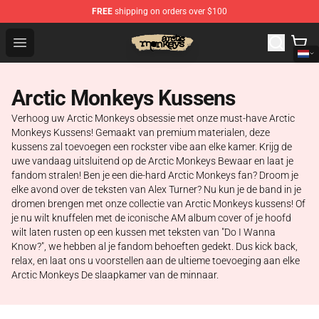
FREE
shipping on orders over $100
Arctic Monkeys Store - Official Arctic Monkeys Merchand
Open menu
Arctic Monkeys Kussens
Verhoog uw Arctic Monkeys obsessie met onze must-have Arctic
Monkeys Kussens! Gemaakt van premium materialen, deze
kussens zal toevoegen een rockster vibe aan elke kamer. Krijg de
uwe vandaag uitsluitend op de Arctic Monkeys Bewaar en laat je
fandom stralen! Ben je een die-hard Arctic Monkeys fan? Droom je
elke avond over de teksten van Alex Turner? Nu kun je de band in je
dromen brengen met onze collectie van Arctic Monkeys kussens! Of
je nu wilt knuffelen met de iconische AM album cover of je hoofd
wilt laten rusten op een kussen met teksten van "Do I Wanna
Know?", we hebben al je fandom behoeften gedekt. Dus kick back,
relax, en laat ons u voorstellen aan de ultieme toevoeging aan elke
Arctic Monkeys De slaapkamer van de minnaar.