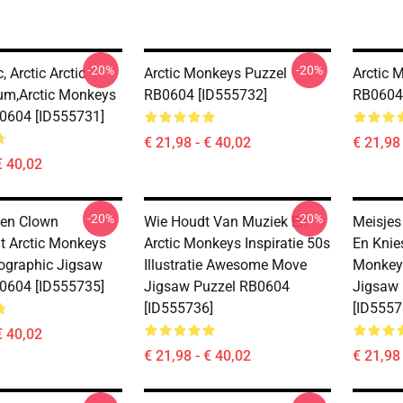
-20%
-20%
, Arctic Arctic
Arctic Monkeys Puzzel
Arctic 
bum,arctic Monkeys
RB0604 [ID555732]
RB0604
0604 [ID555731]
€ 21,98 - € 40,02
€ 21,98 
€ 40,02
-20%
-20%
en Clown
Wie Houdt Van Muziek En
Meisje
t Arctic Monkeys
Arctic Monkeys Inspiratie 50s
En Knie
ographic Jigsaw
Illustratie Awesome Move
Monkey
0604 [ID555735]
Jigsaw Puzzel RB0604
Jigsaw
[ID555736]
[ID5557
€ 40,02
€ 21,98 - € 40,02
€ 21,98 