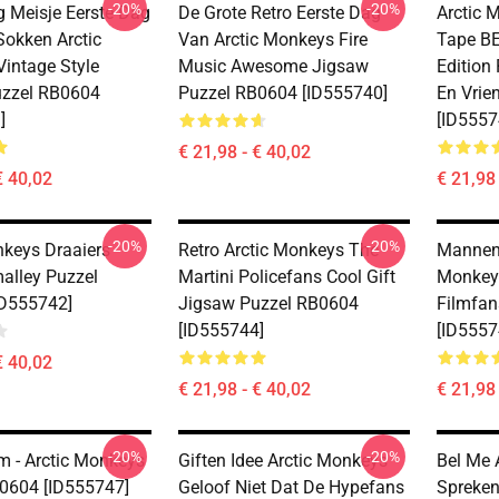
-20%
-20%
g Meisje Eerste Dag
De Grote Retro Eerste Dag
Arctic 
Sokken Arctic
Van Arctic Monkeys Fire
Tape B
intage Style
Music Awesome Jigsaw
Edition 
uzzel RB0604
Puzzel RB0604 [ID555740]
En Vrie
]
[ID5557
€ 21,98 - € 40,02
€ 40,02
€ 21,98 
-20%
-20%
nkeys Draaiers
Retro Arctic Monkeys The
Mannen 
alley Puzzel
Martini Policefans Cool Gift
Monkey
ID555742]
Jigsaw Puzzel RB0604
Filmfan
[ID555744]
[ID5557
€ 40,02
€ 21,98 - € 40,02
€ 21,98 
-20%
-20%
 - Arctic Monkeys
Giften Idee Arctic Monkeys
Bel Me 
0604 [ID555747]
Geloof Niet Dat De Hypefans
Spreken