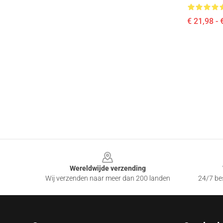
€ 21,98 - 
Footer
Wereldwijde verzending
Wij verzenden naar meer dan 200 landen
24/7 bes