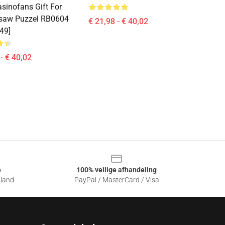
asinofans Gift For
gsaw Puzzel RB0604
€ 21,98 - € 40,02
49]
- € 40,02
e
100% veilige afhandeling
sland
PayPal / MasterCard / Visa