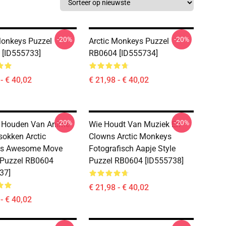
-20%
-20%
Monkeys Puzzel
Arctic Monkeys Puzzel
 [ID555733]
RB0604 [ID555734]
- € 40,02
€ 21,98 - € 40,02
-20%
-20%
s Houden Van Anime
Wie Houdt Van Muziek En
sokken Arctic
Clowns Arctic Monkeys
s Awesome Move
Fotografisch Aapje Style
 Puzzel RB0604
Puzzel RB0604 [ID555738]
37]
€ 21,98 - € 40,02
- € 40,02