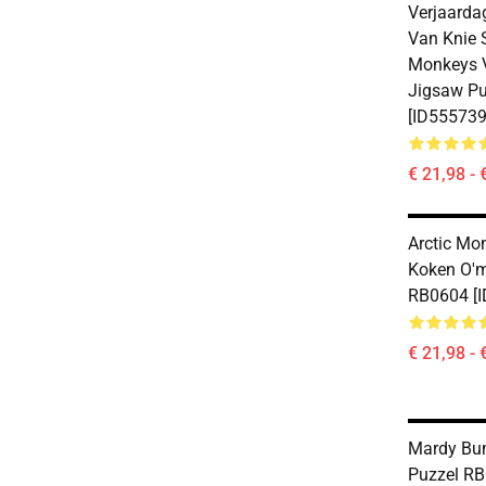
Verjaarda
Van Knie 
Monkeys V
Jigsaw P
[ID555739
€ 21,98 - 
Arctic Mo
Koken O'm
RB0604 [
€ 21,98 - 
Mardy Bum
Puzzel RB