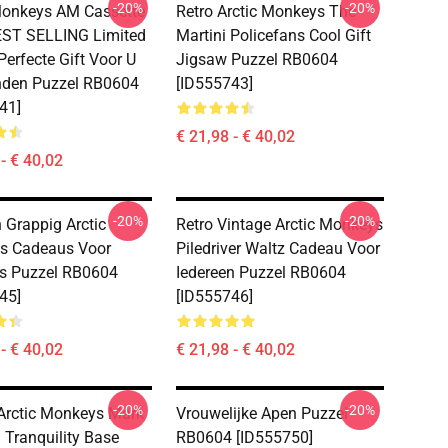
-20%
-20%
Monkeys AM Cassette
Retro Arctic Monkeys The
EST SELLING Limited
Martini Policefans Cool Gift
Perfecte Gift Voor U
Jigsaw Puzzel RB0604
nden Puzzel RB0604
[ID555743]
41]
€ 21,98 - € 40,02
- € 40,02
-20%
-20%
Grappig Arctic
Retro Vintage Arctic Monkeys
s Cadeaus Voor
Piledriver Waltz Cadeau Voor
s Puzzel RB0604
Iedereen Puzzel RB0604
45]
[ID555746]
- € 40,02
€ 21,98 - € 40,02
-20%
-20%
Arctic Monkeys Mark
Vrouwelijke Apen Puzzel
 Tranquility Base
RB0604 [ID555750]