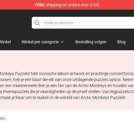
FREE
shipping on orders over $100
andise Shop
Winkel
Winkel per categorie
Bestelling volgen
Blog
Monkeys Puzzels! Met iconische album artwork en prachtige concertfoto's,
assen, heb je een blast die elk van onze uitdagende puzzels oplost. Nee
an een meesterwerk! Ben je een fan van de Arctic Monkeys en houden van
s themapuzzels die je vaardigheden op de proef stellen. Van legpuzzels t
 maak je klaar om te duiken in de wereld van Arctic Monkeys Puzzels!
els