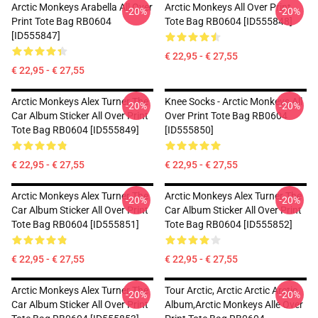
Arctic Monkeys Arabella All Over
Arctic Monkeys All Over Print
-20%
-20%
Print Tote Bag RB0604
Tote Bag RB0604 [ID555848]
[ID555847]
€ 22,95 - € 27,55
€ 22,95 - € 27,55
Arctic Monkeys Alex Turner The
Knee Socks - Arctic Monkeys All
-20%
-20%
Car Album Sticker All Over Print
Over Print Tote Bag RB0604
Tote Bag RB0604 [ID555849]
[ID555850]
€ 22,95 - € 27,55
€ 22,95 - € 27,55
Arctic Monkeys Alex Turner The
Arctic Monkeys Alex Turner The
-20%
-20%
Car Album Sticker All Over Print
Car Album Sticker All Over Print
Tote Bag RB0604 [ID555851]
Tote Bag RB0604 [ID555852]
€ 22,95 - € 27,55
€ 22,95 - € 27,55
Arctic Monkeys Alex Turner The
Tour Arctic, Arctic Arctic Arctic
-20%
-20%
Car Album Sticker All Over Print
Album,arctic Monkeys Alle Over