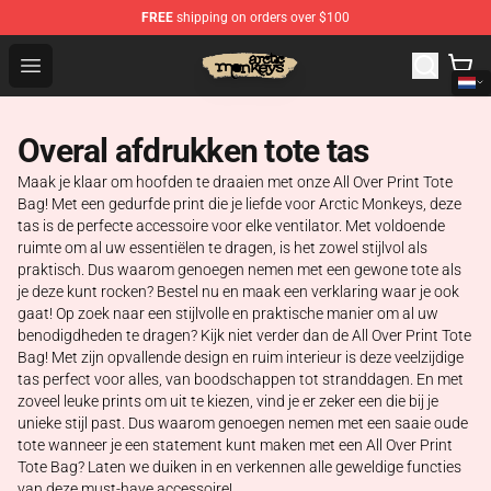
FREE
shipping on orders over $100
Arctic Monkeys Store - Official Arctic Monkeys Merchand
Open menu
Overal afdrukken tote tas
Maak je klaar om hoofden te draaien met onze All Over Print Tote
Bag! Met een gedurfde print die je liefde voor Arctic Monkeys, deze
tas is de perfecte accessoire voor elke ventilator. Met voldoende
ruimte om al uw essentiëlen te dragen, is het zowel stijlvol als
praktisch. Dus waarom genoegen nemen met een gewone tote als
je deze kunt rocken? Bestel nu en maak een verklaring waar je ook
gaat! Op zoek naar een stijlvolle en praktische manier om al uw
benodigdheden te dragen? Kijk niet verder dan de All Over Print Tote
Bag! Met zijn opvallende design en ruim interieur is deze veelzijdige
tas perfect voor alles, van boodschappen tot stranddagen. En met
zoveel leuke prints om uit te kiezen, vind je er zeker een die bij je
unieke stijl past. Dus waarom genoegen nemen met een saaie oude
tote wanneer je een statement kunt maken met een All Over Print
Tote Bag? Laten we duiken in en verkennen alle geweldige functies
van deze must-have accessoire!