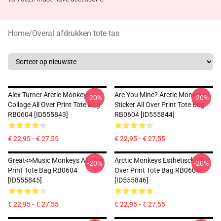
Home
/
Overal afdrukken tote tas
Alex Turner Arctic Monkeys
Are You Mine? Arctic Monkeys
-20%
-20%
Collage All Over Print Tote Bag
Sticker All Over Print Tote Bag
RB0604 [ID555843]
RB0604 [ID555844]
€ 22,95 - € 27,55
€ 22,95 - € 27,55
Great<>music Monkeys All Over
Arctic Monkeys Esthetisch All
-20%
-20%
Print Tote Bag RB0604
Over Print Tote Bag RB0604
[ID555845]
[ID555846]
€ 22,95 - € 27,55
€ 22,95 - € 27,55