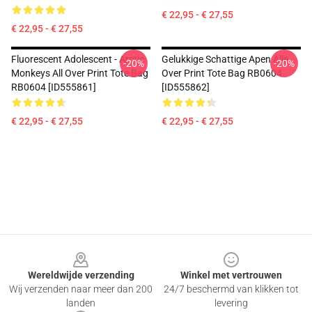
€ 22,95 - € 27,55
€ 22,95 - € 27,55
Fluorescent Adolescent - Arctic
Gelukkige Schattige Apen Alle
-20%
-20%
Monkeys All Over Print Tote Bag
Over Print Tote Bag RB0604
RB0604 [ID555861]
[ID555862]
€ 22,95 - € 27,55
€ 22,95 - € 27,55
Footer
Wereldwijde verzending
Winkel met vertrouwen
Wij verzenden naar meer dan 200
24/7 beschermd van klikken tot
landen
levering