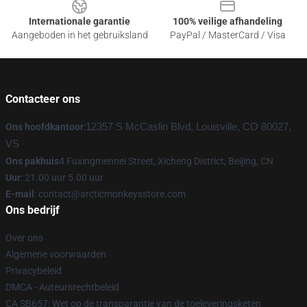
Internationale garantie
100% veilige afhandeling
Aangeboden in het gebruiksland
PayPal / MasterCard / Visa
Contacteer ons
Ons hoofdkantoor
:
12357 S McCaslin Blvd, Louisville, CO 80027,
VS
Ons pakhuis
4 Fuxingmennei Street, Xicheng District, Beijing, CN
Uur
: 21.00 uur 5.00 uur
E-mail
: contact@arcticmonkeysstore.com
Ons bedrijf
Over ons
Algemene voorwaarden
Privacybeleid
DMCA - Auteursrechtbeleid
CA SB657: Wet op de transparantie van de toeleveringsketen