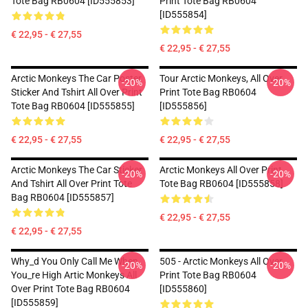
Tote Bag RB0604 [ID555853]
Print Tote Bag RB0604
[ID555854]
€ 22,95 - € 27,55
€ 22,95 - € 27,55
Arctic Monkeys The Car Poster
Tour Arctic Monkeys, All Over
-20%
-20%
Sticker And Tshirt All Over Print
Print Tote Bag RB0604
Tote Bag RB0604 [ID555855]
[ID555856]
€ 22,95 - € 27,55
€ 22,95 - € 27,55
Arctic Monkeys The Car Sticker
Arctic Monkeys All Over Print
-20%
-20%
And Tshirt All Over Print Tote
Tote Bag RB0604 [ID555858]
Bag RB0604 [ID555857]
€ 22,95 - € 27,55
€ 22,95 - € 27,55
Why_d You Only Call Me When
505 - Arctic Monkeys All Over
-20%
-20%
You_re High Artic Monkeys All
Print Tote Bag RB0604
Over Print Tote Bag RB0604
[ID555860]
[ID555859]