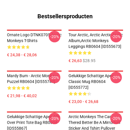
Bestsellersproducten
Ornate Logo DTNK0705 Arctic
Tour Arctic, Arctic Arctic Arctic
-20%
-20%
Monkeys T-Shirts
Album,arctic Monkeys
Leggings RB0604 [ID555673]
€ 24,38 - € 28,06
€ 26,63
$28.95
Mardy Bum - Arctic Monkeys
Gelukkige Schattige Apen
-20%
-20%
Puzzel RB0604 [ID555747]
Classic Mug RB0604
[ID555772]
€ 21,98 - € 40,02
€ 23,00 - € 26,68
Gelukkige Schattige Apen Alle
Arctic Monkeys The Car
-20%
-20%
Over Print Tote Bag RB0604
Thered Better Be A Mirrorball
[ID555867]
Sticker And Tshirt Pullover