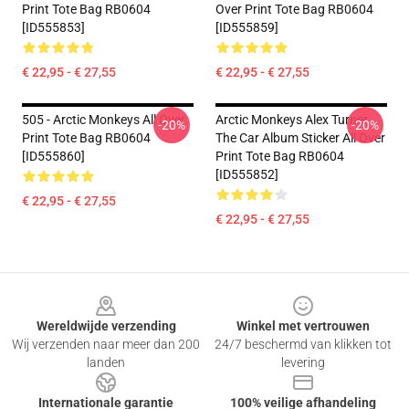
Print Tote Bag RB0604
Over Print Tote Bag RB0604
[ID555853]
[ID555859]
€ 22,95 - € 27,55
€ 22,95 - € 27,55
505 - Arctic Monkeys All Over
Arctic Monkeys Alex Turner
-20%
-20%
Print Tote Bag RB0604
The Car Album Sticker All Over
[ID555860]
Print Tote Bag RB0604
[ID555852]
€ 22,95 - € 27,55
€ 22,95 - € 27,55
Footer
Wereldwijde verzending
Winkel met vertrouwen
Wij verzenden naar meer dan 200
24/7 beschermd van klikken tot
landen
levering
Internationale garantie
100% veilige afhandeling