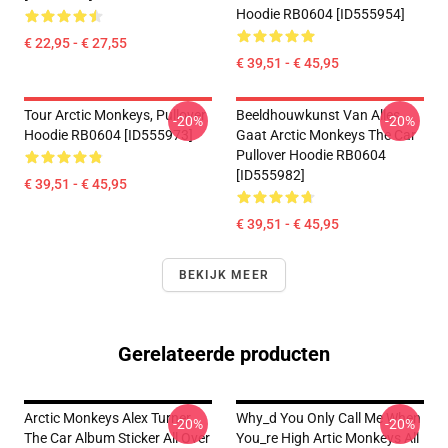
Hoodie RB0604 [ID555954]
€ 22,95 - € 27,55
€ 39,51 - € 45,95
Tour Arctic Monkeys, Pullover
Beeldhouwkunst Van Alles
-20%
-20%
Hoodie RB0604 [ID555973]
Gaat Arctic Monkeys The Car
Pullover Hoodie RB0604
[ID555982]
€ 39,51 - € 45,95
€ 39,51 - € 45,95
BEKIJK MEER
Gerelateerde producten
Arctic Monkeys Alex Turner
Why_d You Only Call Me When
-20%
-20%
The Car Album Sticker All Over
You_re High Artic Monkeys All