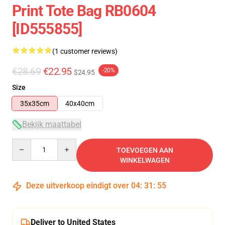
Print Tote Bag RB0604
[ID555855]
(1 customer reviews)
€28.69
€22.95
-20%
$24.95
Size
35x35cm
40x40cm
Bekijk maattabel
Quantity
TOEVOEGEN AAN
WINKELWAGEN
Deze uitverkoop eindigt over
04
:
31
:
54
Deliver to United States