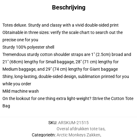
Beschrijving
Totes deluxe. Sturdy and classy with a vivid double-sided print
Obtainable in three sizes: verify the scale chart to search out the
precise one for you
Sturdy 100% polyester shell
Tremendous sturdy cotton shoulder straps are 1" (2.5cm) broad and
21" (68cm) lengthy for Small baggage, 28" (71 cm) lengthy for
Medium baggage, and 29" (74 cm) lengthy for Giant baggage
Shiny, long-lasting, double-sided design, sublimation printed for you
while you order
Mild machine wash
On the lookout for one thing extra light-weight? Strive the Cotton Tote
Bag
SKU
:
ARSKUM-21515
Overal afdrukken tote tas
,
Categorieën
:
Arctic Monkeys Zakken
,