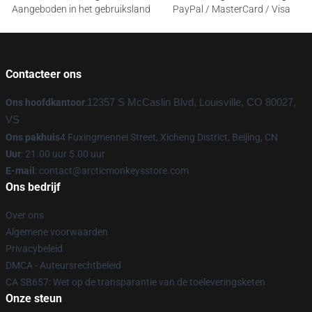
Aangeboden in het gebruiksland
PayPal / MasterCard / Visa
Contacteer ons
Ons hoofdkantoor
:
12357 S McCaslin Blvd, Louisville, CO 80027,
VS
Ons pakhuis
4 Fuxingmennei Street, Xicheng District, Beijing, CN
Uur
: 21.00 uur 5.00 uur
E-mail
: contact@arcticmonkeysstore.com
Ons bedrijf
Over ons
Algemene voorwaarden
Privacybeleid
DMCA - Auteursrechtbeleid
CA SB657: Wet op de transparantie van de toeleveringsketen
Onze steun