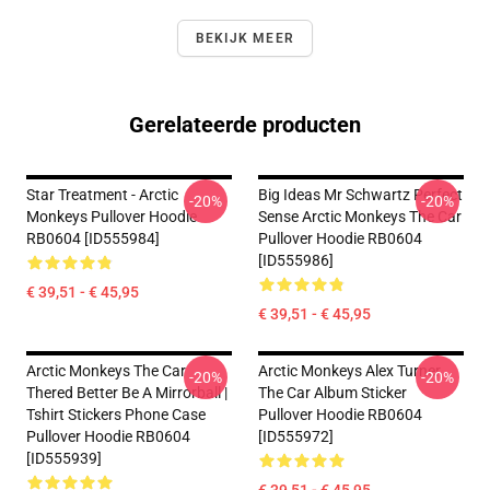
BEKIJK MEER
Gerelateerde producten
Star Treatment - Arctic
Big Ideas Mr Schwartz Perfect
-20%
-20%
Monkeys Pullover Hoodie
Sense Arctic Monkeys The Car
RB0604 [ID555984]
Pullover Hoodie RB0604
[ID555986]
€ 39,51 - € 45,95
€ 39,51 - € 45,95
Arctic Monkeys The Car
Arctic Monkeys Alex Turner
-20%
-20%
Thered Better Be A Mirrorball |
The Car Album Sticker
Tshirt Stickers Phone Case
Pullover Hoodie RB0604
Pullover Hoodie RB0604
[ID555972]
[ID555939]