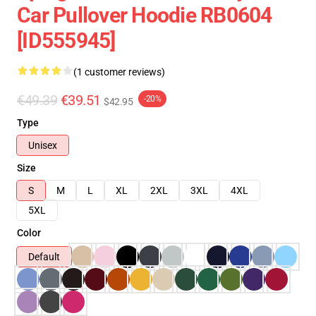
Car Pullover Hoodie RB0604
[ID555945]
(1 customer reviews)
€49.39
€39.51
-20%
$42.95
Type
Unisex
Size
S
M
L
XL
2XL
3XL
4XL
5XL
Color
Default