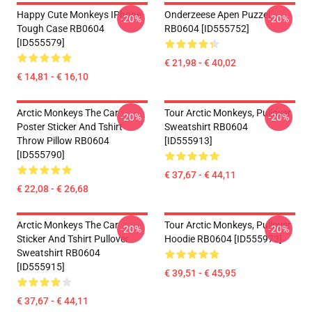
Happy Cute Monkeys IPhone
Onderzeese Apen Puzzel
-20%
-20%
Tough Case RB0604
RB0604 [ID555752]
[ID555579]
€ 21,98 - € 40,02
€ 14,81 - € 16,10
Arctic Monkeys The Car
Tour Arctic Monkeys, Pullover
-20%
-20%
Poster Sticker And Tshirt
Sweatshirt RB0604
Throw Pillow RB0604
[ID555913]
[ID555790]
€ 37,67 - € 44,11
€ 22,08 - € 26,68
Arctic Monkeys The Car
Tour Arctic Monkeys, Pullover
-20%
-20%
Sticker And Tshirt Pullover
Hoodie RB0604 [ID555973]
Sweatshirt RB0604
[ID555915]
€ 39,51 - € 45,95
€ 37,67 - € 44,11