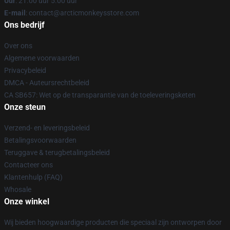
Uur
: 21.00 uur 5.00 uur
E-mail
: contact@arcticmonkeysstore.com
Ons bedrijf
Over ons
Algemene voorwaarden
Privacybeleid
DMCA - Auteursrechtbeleid
CA SB657: Wet op de transparantie van de toeleveringsketen
Onze steun
Verzend- en leveringsbeleid
Betalingsvoorwaarden
Teruggave & terugbetalingsbeleid
Contacteer ons
Klantenhulp (FAQ)
Whosale
Onze winkel
Wij bieden hoogwaardige producten die speciaal zijn ontworpen door