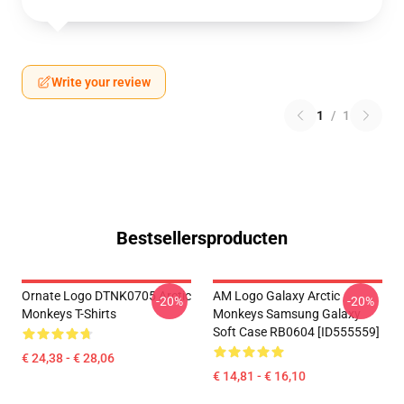
Write your review
1
/
1
Bestsellersproducten
Ornate Logo DTNK0705 Arctic
AM Logo Galaxy Arctic
-20%
-20%
Monkeys T-Shirts
Monkeys Samsung Galaxy
Soft Case RB0604 [ID555559]
€ 24,38 - € 28,06
€ 14,81 - € 16,10