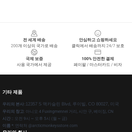
Footer
전 세계 배송
안심하고 쇼핑하세요
200개 이상의 국가로 배송
클릭에서 배송까지 24/7 보호
국제 보증
100% 안전한 결제
사용 국가에서 제공
페이팔 / 마스터카드 / 비자
기타 제품
우리의 본사
::
12357 S 맥카슬린 Blvd, 루이빌, CO 80027, 미국
우리의 창고
: 아니오 4 Fuxingmennei 거리, 시안 구, 베이징, CN
시간 :
: 오전 9시 ~ 오후 5시 (월 ~ 금)
이름 *
: 연락처 @arcticmonkeysstore.com