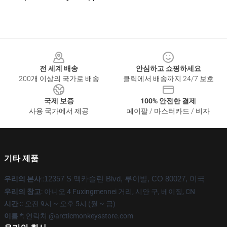
Footer
전 세계 배송
안심하고 쇼핑하세요
200개 이상의 국가로 배송
클릭에서 배송까지 24/7 보호
국제 보증
100% 안전한 결제
사용 국가에서 제공
페이팔 / 마스터카드 / 비자
기타 제품
우리의 본사
::
12357 S 맥카슬린 Blvd, 루이빌, CO 80027, 미국
우리의 창고
: 아니오 4 Fuxingmennei 거리, 시안 구, 베이징, CN
시간 :
: 오전 9시 ~ 오후 5시 (월 ~ 금)
이름 *
: 연락처 @arcticmonkeysstore.com