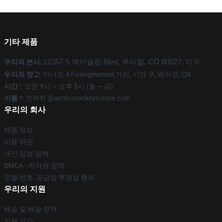
기타 제품
우리의 본사
::
12357 S 맥카슬린 Blvd, 루이빌, CO 80027, 미국
우리의 창고
: 아니오 4 Fuxingmennei 거리, 시안 구, 베이징, CN
시간 :
: 오전 9시 ~ 오후 5시 (월 ~ 금)
이름 *
: 연락처 @arcticmonkeysstore.com
우리의 회사
제품 정보
이용 약관
개인 정보 정책
DMCA - 저작권 정책
모델 번호: 공급망 투명성 행위
우리의 지원
배송 및 배송 정책
지불 기간