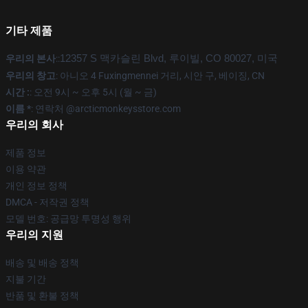
기타 제품
우리의 본사
::
12357 S 맥카슬린 Blvd, 루이빌, CO 80027, 미국
우리의 창고
: 아니오 4 Fuxingmennei 거리, 시안 구, 베이징, CN
시간 :
: 오전 9시 ~ 오후 5시 (월 ~ 금)
이름 *
: 연락처 @arcticmonkeysstore.com
우리의 회사
제품 정보
이용 약관
개인 정보 정책
DMCA - 저작권 정책
모델 번호: 공급망 투명성 행위
우리의 지원
배송 및 배송 정책
지불 기간
반품 및 환불 정책