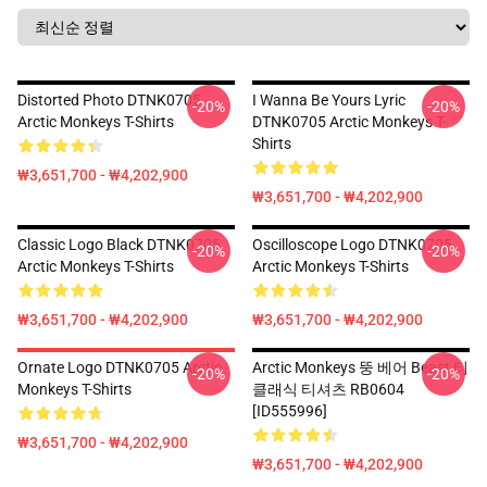
Distorted Photo DTNK0705
I Wanna Be Yours Lyric
-20%
-20%
Arctic Monkeys T-Shirts
DTNK0705 Arctic Monkeys T-
Shirts
₩3,651,700 - ₩4,202,900
₩3,651,700 - ₩4,202,900
Classic Logo Black DTNK0705
Oscilloscope Logo DTNK0705
-20%
-20%
Arctic Monkeys T-Shirts
Arctic Monkeys T-Shirts
₩3,651,700 - ₩4,202,900
₩3,651,700 - ₩4,202,900
Ornate Logo DTNK0705 Arctic
Arctic Monkeys 뚱 베어 Beast 티
-20%
-20%
Monkeys T-Shirts
클래식 티셔츠 RB0604
[ID555996]
₩3,651,700 - ₩4,202,900
₩3,651,700 - ₩4,202,900